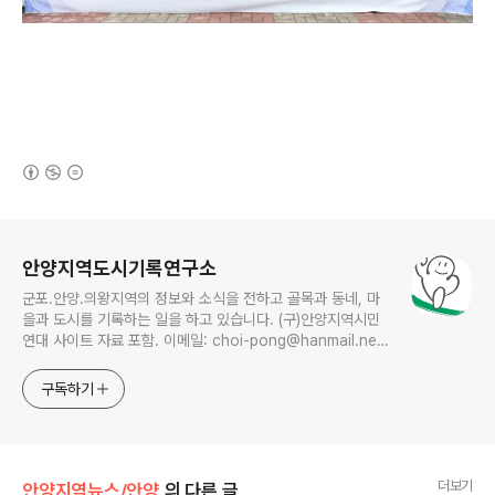
(새창열림)
로그 정보
안양지역도시기록연구소
군포.안양.의왕지역의 정보와 소식을 전하고 골목과 동네, 마
을과 도시를 기록하는 일을 하고 있습니다. (구)안양지역시민
연대 사이트 자료 포함. 이메일: choi-pong@hanmail.net
연락처: 010-3311-1001 최병렬
구독하기
더보기
안양지역뉴스/안양
의 다른 글