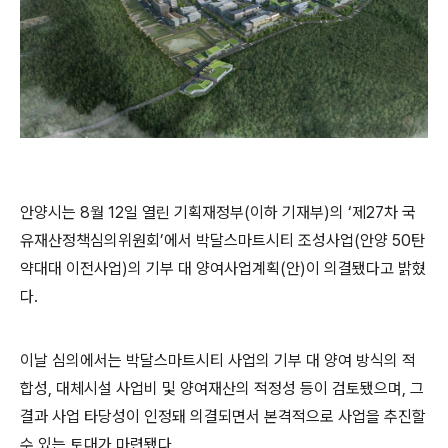
안양시는 8월
12
일 열린 기획재정부
(
이하 기재부
)
의
‘
제
27
차 국
유재산정책심의위원회
’
에서 박달스마트시티 조성사업
(
안양
50
탄
약대대 이전사업
)
의 기부 대 양여사업계획
(
안
)
이 의결됐다고
밝혔
다
.
이날 심의에서는 박달스마트시티 사업의 기부 대 양여 방식의 적
합성
,
대체시설 사업비 및 양여재산의 적정성 등이 검토됐으며
,
그
결과 사업 타당성이 인정돼 의결되면서 본격적으로 사업을 추진할
수 있는 토대가 마련됐다
.