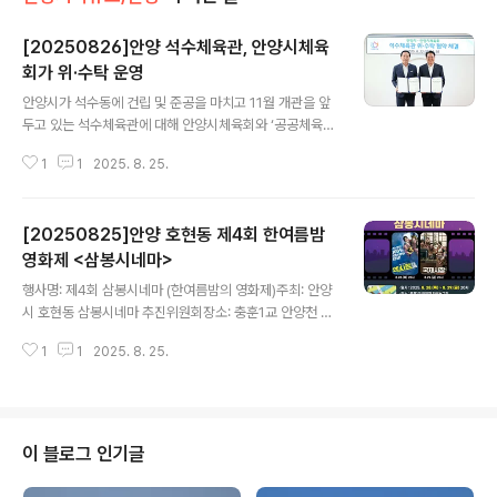
[20250826]안양 석수체육관, 안양시체육
회가 위·수탁 운영
글 내용
안양시가 석수동에 건립 및 준공을 마치고 11월 개관을 앞
두고 있는 석수체육관에 대해 안양시체육회와 ‘공공체육시
설 위・수탁 협약’을 체결했다. 시는 지난 22일 오후 2시
1
1
2025. 8. 25.
시청 3층 접견실에서 최대호 안양시장, 박귀종 안양시체육
회장 등 관계자 10여명이 참석한 가운데 협약식을 가졌다
석수체육관은 민선 7기 공약사항으로 추진된 사업으로, 만
[20250825]안양 호현동 제4회 한여름밤
안구 안양로 498(석수동 279-38, 39)에 부지면적 2천
407㎡, 연면적 7천932㎡의 복합체육시설(지하 2층~
영화제 <삼봉시네마>
글 내용
지상 5층)로 행림종합건축사사무소에서 설계했다. 건물은
행사명: 제4회 삼봉시네마 (한여름밤의 영화제)주최: 안양
2023년 4월 착공해 지난 7월 준공을 마쳤으며, 오는 11
시 호현동 삼봉시네마 추진위원회장소: 충훈1교 안양천 하
월 개관을 앞두고 있다. 체육관에는 만안구에는 두번째의
부농구장일시: 2025년 8월 28일(목)~29일(금) 20시상
공공수영장을 비롯해 농구·배드민턴 경기가 가능한 다목적
1
1
2025. 8. 25.
영 영화 : 28일(목) 엑시트, 29일(금) 국제시장
체육관, 각종 생활체육 프로그..
이 블로그 인기글