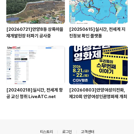
[20260721]안양8동 상록마을
[20250615]실시간, 전세계 지
재개발현장 터파기 공사중
진정보 확인 플랫폼
[20240218]실시간, 전세계 항
[20260803]안양여성의전화,
공 교신 청취 LiveATC.net
제20회 안양여성인권영화제 개최
의안내
티스토리
로그인
고객센터