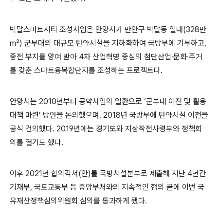
박달스마트시티 조성사업은 안양시가 만안구 박달동 일대
(328
만
㎡
)
군부대의 대규모 탄약시설을 지하화하여 국방부에 기부하고
,
종전 부지를 양여 받아
4
차 산업혁명 중심의 첨단산업
·
문화
·
주거
를 갖춘 스마트융복합단지를 조성하는 프로젝트다
.
안양시는
2010
년부터 공약사업의 일환으로
‘
군부대 이전 및 활용
대책 마련
’
방안을 논의했으며
, 2018
년 국방부에 탄약시설 이전을
공식 건의했다
. 2019
년에는 경기도와 지상작전사령부와 정책회
의를 열기도 했다
.
이후
2021
년 합의각서
(
안
)
를 국방시설본부로 제출해 지난
4
년간
기재부
,
국토교통부 등 중앙부처와의 지속적인 협의 끝에 이번 국
유재산정책심의위원회 심의를 통과하게 됐다
.