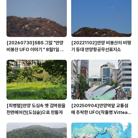
[20260730]SBS 그알 "안양
[20221102]안양 비봉산의 비행
비봉산 UFO 이야기 " 8월1일 방
기 등대 안양항공무선표지소
영
[최병렬]안양 도심속 옛 검역원을
[20250904]안양역앞 교통섬
천연에어컨(도심숲)으로 만들자
에 추락한 UFO(작품명 Vitteau
x)