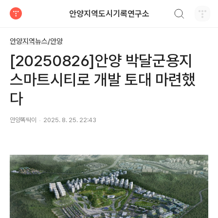
검색하기
안양지역도시기록연구소
티스토리
안양지역뉴스/안양
[20250826]안양 박달군용지
스마트시티로 개발 토대 마련했
다
안양똑딱이
2025. 8. 25. 22:43