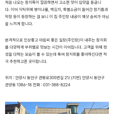
처음 나오는 참치죽이 깔끔하면서 고소한 맛이 입맛을 돋굽니
다.
이어 식틱위에 명이나물
,
백김치, 특별소금이 들어간 참기름과
막장 등이 등장하는 걸 보니 이 집
주인장
내공이 예삿 솜씨가 아님
을 느끼게 합니다
.
본격적으로 인상좋고 마음씨 좋은 실장
(
주인장
)
이 내주는 참치회
를 다양하게 부위별로 맛보는 시간이 이어집니다
.
고객을 위해 정
성을 다하는 모습이 볼 수 있는데 혹여 참치회를 좋아하신다면 적
극 추천하고픈 곳이랍니다
.
위치
:
안양시 동안구 관평로
305
번길
21/ (
지번
)
안양시 동안구
관양동
1386-18
전화
: 031-388-8224