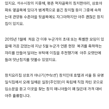
있지요
.
석수시장의 지중해
,
평촌 먹자골목의 침치한마리, 삼호아
파트 옆골목에 있다가 범계쪽으로 옮긴 참치철 등이 그중에 속하
는데 관양동 수촌마을 뒷골목에도 자그마하지만 아주 괜찮은 참치
집이 있지요.
2015년 1월에 처음 간 이후 누군가의 초대 또는 특별한 모임이 있
을때 가끔 갔었는데 지난 5월 누군가 언론 현장 복귀를 축하하는
자리를 만들어 달라는 부탁에 이집을 추천했기에 아주 오랫만에
들려 맛난침치를 맛볼수 있었지요.
참치요리집 상호가 야나기
(
やなぎ
)
참치인데 호텔과 서울 등 유명
일식집에서 오래 일해온 실장
(
주인장
)
이 독립해 직접 차린 곳으로
입소문을 듣고 이곳을 찾는 참치 매니아들이 꽤 많은데 가격 대비
아주 휼륭합니다
.