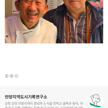
(새창열림)
로그 정보
안양지역도시기록연구소
군포.안양.의왕지역의 정보와 소식을 전하고 골목과 동네, 마