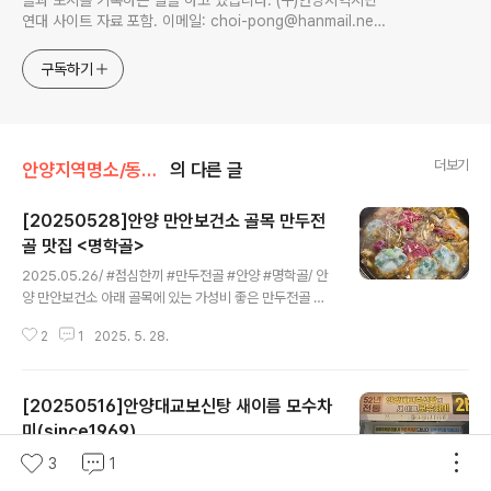
을과 도시를 기록하는 일을 하고 있습니다. (구)안양지역시민
연대 사이트 자료 포함. 이메일: choi-pong@hanmail.net
연락처: 010-3311-1001 최병렬
구독하기
더보기
안양지역명소/동네맛집
의 다른 글
[20250528]안양 만안보건소 골목 만두전
골 맛집 <명학골>
글 내용
2025.05.26/ #점심한끼 #만두전골 #안양 #명학골/ 안
양 만안보건소 아래 골목에 있는 가성비 좋은 만두전골 맛
집. 따끈한 국물이 있는 만두전골이 먹고 싶을 때 종종 방문
2
1
2025. 5. 28.
하는 명학골.방송에도 몇번씩이나 나온 만두전골 맛집으
로, 만두전골 외에도 보쌈이나 오리 등 메뉴가 다양하다.만
주전골을 주문하면 에파타이저 만두가 나오고 이어 전골
[20250516]안양대교보신탕 새이름 모수차
+칼국수, 알밥이 순서대로 나오며 그야말로 푸짐하다.만두
전골에는 만두에 숙주나물, 느타리버섯, 그리고 부추도 있
미(since1969)
글 내용
고, 2인분을 기준으로 만두전골 안에 만두는 고기만두 두
2025.05.15/ #보신 #안양 #노포 #대교보신탕 #모수차
3
1
개, 김치만두 두 개 들어있다. 육수는 약간 붉은색이지만 생
미 #since1969 / 안양에서 가장 유명한 음식점을 꼽으라