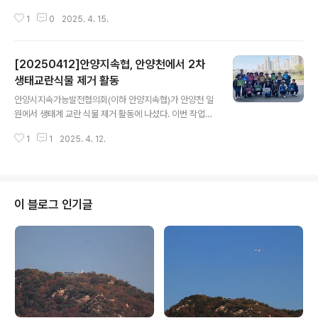
제1회 포럼: 안양예총의 미래비전과 AI시대 창작예술과 예
1
0
2025. 4. 15.
술인의 나아가야할 방향. 안양지역 예술 통합네트워크를
표방하며 출범한 안양예술포럼이 지난 4월 14일(월) 오후
2시, 만안구청 3층 강당에서 지역 전문예술인, 시민 등 15
[20250412]안양지속협, 안양천에서 2차
0여 명이 참석한 가운데 출밤식을 통해 공식 발족하고 제1
회 안양예술포럼을 개최했다. 안양예술포럼은 이날 발족식
생태교란식물 제거 활동
글 내용
에 앞서 임시총회를 개최하여 당연직 운영위원장으로 이재
안양시지속가능발전협의회(이하 안양지속협)가 안양천 일
옥 안양예총 지회장, 감사로 박용하 안양사진작가협회 지
원에서 생태계 교란 식물 제거 활동에 나섰다. 이번 작업은
부장과 최병렬 안양지역도시기록연구소 대표를, 실무를 총
자생식물이 건강하게 자랄 수 있는 지속 가능한 생태환경
괄할 사무처장에는 장지섭 안양예총 정책기획단 단장을 선
1
1
2025. 4. 12.
을 만들기 위해 지난 3월 21일 충훈2교에서 박석교 구간
출햇다. 또한 운영위원으로는 김..
에 대한 현장 답사를 실시한데 이어 두번째 활동으로 안양
지속협 생전환분과 위원을 주축으로 하는 20여명의 위원
들은 11일 오후 2시부터 4시까지 안양천 충훈1교 주변에
서 생태계 환삼덩굴과 단풍잎 돼지풀, 가시박 등을 제거하
이 블로그 인기글
며 구슬땀을 흘렸다. 대표적 생태계 교란식물인 환삼덩굴
과 단풍잎 돼지풀은 왕성한 번식력으로 다른 식물들의 생
장을 방해하는 등 다양한 식물 분포의 균형을 깨트리는 가
운데 생물 다양성을 감소시킬 우려가 매우 크다. 이에 건강
한 하천 생태계 유지를 위해서는 적극적으로 제거..