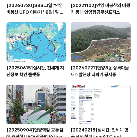
[20260730]SBS 그알 "안양
[20221102]안양 비봉산의 비행
비봉산 UFO 이야기 " 8월1일 방
기 등대 안양항공무선표지소
영
[20250615]실시간, 전세계 지
[20260721]안양8동 상록마을
진정보 확인 플랫폼
재개발현장 터파기 공사중
[20250904]안양역앞 교통섬
[20240218]실시간, 전세계 항
에 추락한 UFO(작품명 Vitteau
공 교신 청취 LiveATC.net