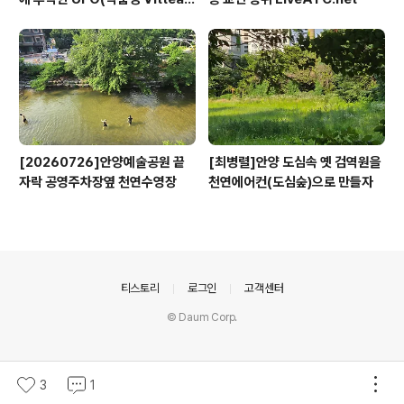
x)
[20260726]안양예술공원 끝
[최병렬]안양 도심속 옛 검역원을
자락 공영주차장옆 천연수영장
천연에어컨(도심숲)으로 만들자
의안내
티스토리
로그인
고객센터
© Daum Corp.
3
1