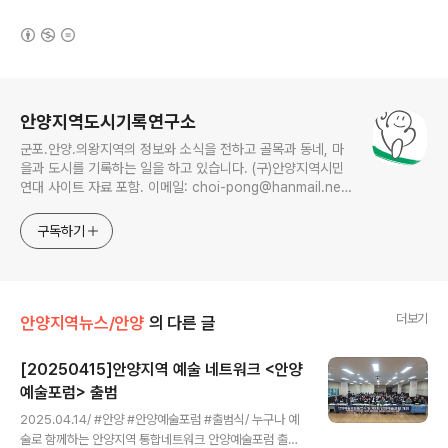
(새창열림)
로그 정보
안양지역도시기록연구소
군포.안양.의왕지역의 정보와 소식을 전하고 골목과 동네, 마
을과 도시를 기록하는 일을 하고 있습니다. (구)안양지역시민
연대 사이트 자료 포함. 이메일: choi-pong@hanmail.net
연락처: 010-3311-1001 최병렬
구독하기
더보기
안양지역뉴스/안양
의 다른 글
[20250415]안양지역 예술 네트워크 <안양
예술포럼> 출범
글 내용
2025.04.14/ #안양 #안양예술포럼 #출범식/ 누구나 예
술로 함께하는 안양지역 통합네트워크 안양예술포럼 출범.