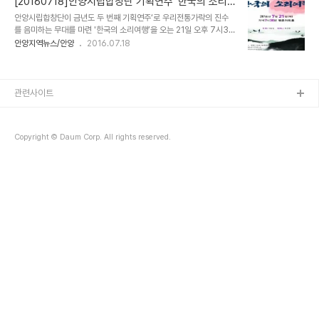
[20160718]안양시립합창단 기획연주 '한국의 소리
창할 'O Sole mio'와'Funicull Funicula'는 가는 여름밤을 격조있
여행' 무료공연
안양시립합창단이 금년도 두 번째 기획연주‘로 우리전통가락의 진수
는 무대로 이끌 것이 기대된다. 시의 관계공무원은 이번 시립합창단의
를 음미하는 무대를 마련 '한국의 소리여행’을 오는 21일 오후 7시30
기획공연은 야외무대를 택해 합창, 성악, 대중음악을 주 프로그램으로
분 평촌아트홀에서 연다. 이상길 지휘로 펼쳐지는 이날 연주회는 ‘한국
안양지역뉴스/안양
2016.07.18
마련했다며 8월의 마지막 밤을 아름다운 선율과 함께하길 바란다고
의 소리여행’이 테마인 만큼, 박주현의 피아노 연주뿐 아니라 가야금
전했다.
(박세은), 해금(소명진), 타악기(김초롱·우민영) 등의 전통악기가 화음
을 이룬다. 시립합창단이 이날 부를 곡목들은 ▲아리랑 ▲활의 노래
▲촉규화(최치원의 시) ▲자장가 ▲성산일출 등 전통가락이 대부분
관련사이트
을 차지하지만 ▲Estern Mass(Kyrie - Gloria - Sanctus -
Agnus Dei)와 ▲Kyrie, Mass for AILM 중 등과 같이 서양의 곡
에 민요반주를 곁들인 퓨전형태의 곡도 선사할 예정이다. 이날 음악회
Copyright © Daum Corp. All rights reserved.
는 전석..