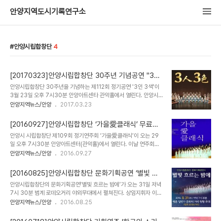
안양지역도시기록연구소
안양시립합창단
4
[20170323]안양시립합창단 30주년 기념공연 "3인
3색"
안양시립합창단 30주년을 기념하는 제112회 정기공연 '3인 3색'이
3월 23일 오후 7시30분 안양아트센타 관악홀에서 열린다. 안양시
립합창단(상임지휘자 이상진)은 1987년에 창단하여 지난 30년 동
안양지역뉴스/안양
2017.03.23
안 111회의 정기연주회와 기획연주 그리고 유수의 교향악단과의 협연
으로 고전에서 현대음악에 이르는 폭넓은 레퍼토리를 선보이며 음악
[20160927]안양시립합창단 ‘가을愛클래식’ 무료공
을 사랑하는 이들에게 감동을 주었다. 특히 전국 10개 도시를 순회하
연
안양시 시립합창단 제109회 정기연주회 ‘가을愛클래식’이 오는 29
며 연주한 오폐라(안중근), 일본 동경에서 연주한 오페라(황진이)는 안
일 오후 7시30분 안양아트센터(관악홀)에서 열린다. 이날 연주회는
양시립합창단이었기에 가능한 연주였다는 평을 들었다. 2006년 이
테마 ‘가을愛클래식’에 어울리는 곡들로 준비돼 Anton Bruckner가
안양지역뉴스/안양
2016.09.27
상길 지휘자를 제5대 지휘자로 영입한 후 뛰어난 연주와 기회 그리고
작곡한 Mass형식의 클래식 합창곡(6곡)이 서막을 장식하고 이어서
정통합창 사운드로 최고의 합창단이라는 명성을 얻게 되었고 합창 애
오페라 천국과 지옥 중 'Can Can'(캉캉),‘세인트 할렐루야’,‘핑크팬
호가들로부터 그 수준을 인정 받고 있으며, 매년..
[20160825]안양시립합창단 문화기획공연 ‘별빛 흐
더’,‘가브리엘 오보에’를 시립합창단이‘심포니 송 오케스트라’와의 앙
르는 밤에’
안양시립합창단의 문화기획공연‘별빛 흐르는 밤에’가 오는 31일 저녁
상블로 들려준다. 앙상블에는 금관악기와 목관악기가 반주돼 관객들
7시 30분 범계 로데오거리 야외무대에서 펼쳐진다. 상임지휘자 이상
에게는 사운드의 웅장함이 그대로 전해질 것으로 기대된다. 마지막 세
길이 지휘하는 가운데‘아름다운 세상’,‘난 널 사랑해’,‘축배의 노래’등을
안양지역뉴스/안양
2016.08.25
번째 순서는 가을을 노래한 한국가곡, ▴고향그리워 ▴아! 가을인가 ▴이
합창하고, ‘행복을 주는 사람’,‘LOVE’,‘걱정 말아요 그대’,‘하얀나비’는
별의 노래 ▴산들바람 ▴코스모스를 노래함 등이 연주돼 객석은 가을향
독창 및 2중창으로 화음을 선사한다. 테너 김도완·홍경표·박현민이 열
기에 흠뻑 젖게 된다. 시..