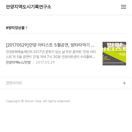
안양지역도시기록연구소
방타앙상블
1
[20170529]안양 아티스트 5월공연, 방타타악기 앙
상블 출연
안양문화예술재단의 2017년 문화가 있는 날 작은 음악회 ‘안양 아티
스트’의 5월 공연이 31일 저녁 7시 30분 안양아트센터 수리홀에서
열린다. ‘안양 아티스트’는 우리지역 예술가들로 구성되어 오페라·앙상
안양지역뉴스/안양
2017.05.29
블·뮤지컬·합창 등 다양한 음악을 들을 수 있는 공연으로, 이번 5월에
는 국내 정상의 타악 전문 연주자들로 구성된 ‘방타타악기 앙상블’이
출연한다. 이번 공연에는 ‘I LOVE RHYTHM’이라는 타이틀 아래, 열
대 아프리카의 원초적인 리듬과 멜로디가 인상적인 음악부터 새롭게
관련사이트
편곡한 피아졸라의 탱고 음악, 청중 공감! 타악 퀴즈, 여름을 미리 체험
하는 열정적인 삼바 무대까지 타악기의 신명나고 화려한 리듬과 음악
을 들을 수 있다. 공연의 관람료는 전석 5,000원이며, 예매는 안양문
Copyright © Daum Corp. All rights reserved.
화예술재단 홈페이지(w..