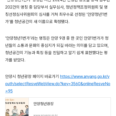
202
건의 명칭 중 담당부서 실무심사
,
청년정책조정위원회 및 명
칭선정심사위원회의 심사를 거쳐
최우수로 선정된
‘
안양청년
1
번
가
’를
청년공간의 새 이름으로 확정됐다
.
‘
안양청년
1
번가
’
라는 명칭은 안양
9
경 중 한 곳인 안양
1
번가가 청
년들의 소통과 문화의 중심지가 되길 바라는 의미를 담고 있으며
,
청년공간의 기능과 특징 등을 친밀하고 알기 쉽게 표현했다는 평
가를 받았다
.
안양시 청년광장 페이지 바로가기
https://www.anyang.go.kr/y
outh/selectResveWebView.do?key=3560&onlineResveNo
=95
안양청년광장
www.anyang.go.kr