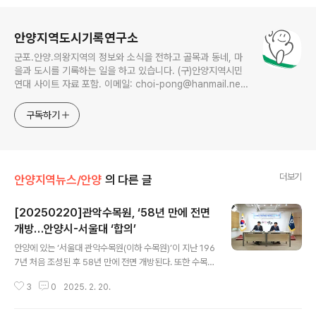
로그 정보
안양지역도시기록연구소
군포.안양.의왕지역의 정보와 소식을 전하고 골목과 동네, 마
을과 도시를 기록하는 일을 하고 있습니다. (구)안양지역시민
연대 사이트 자료 포함. 이메일: choi-pong@hanmail.net
연락처: 010-3311-1001 최병렬
구독하기
더보기
안양지역뉴스/안양
의 다른 글
[20250220]관악수목원, ‘58년 만에 전면
개방…안양시-서울대 ‘합의’
글 내용
안양에 있는 ‘서울대 관악수목원(이하 수목원)’이 지난 196
7년 처음 조성된 후 58년 만에 전면 개방된다. 또한 수목
원의 명칭을 기존 ‘서울대 관악수목원’에서 ‘서울대 안양수
3
0
2025. 2. 20.
목원’으로 변경하기로 했다. 최대호 안양시장과 유홍림 서
울대 총장은 20일 오전 안양시청에서 ‘관악수목원 전면개