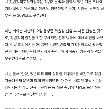
시 청년정책조정위원회는 청년기본법과 안양시 청년 기본 조례에
따라 설립된 위원회로 청년 및 청년정책 전문가
,
시의원
,
당연직 공
무원 등
30
명으로 구성된다
.
이번 회의는 지난해
12
월 윤성준 위원장 선출 후 처음 진행된 것으
로
,
청년정책 발전을 위한 구체적인 활동 방향에 대해 의견을 나눴
다
. 이날
회의에서는
2022
년 안양청년축제 기획단장으로 활동했
던 장예원 위원
,
현재 안양시가족센터에 재직중인 황윤택 위원을
부위원장으로 선출됐다
.
시는 올해
'
안양
,
청년의 미래와 성장을 키우다
!'
를 비전으로 청년
자율예산제 운영과 함께 안양청년
1
번가 개관
,
사회적 고립
・
은둔
청년지원사업을 신규 추진하는 등 청년 중심의 체감도 높은 정책
을 적극적으로 추진할 방침이다
.