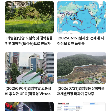
[최병렬]안양 도심속 옛 검역원을
[20250615]실시간, 전세계 지
천연에어컨(도심숲)으로 만들자
진정보 확인 플랫폼
[20250904]안양역앞 교통섬
[20260721]안양8동 상록마을
에 추락한 UFO(작품명 Vitteau
재개발현장 터파기 공사중
x)