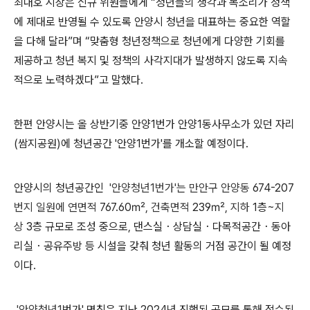
최대호 시장은 신규 위원들에게
“
청년들의 생각과 목소리가 정책
에 제대로 반영될 수 있도록 안양시 청년을 대표하는 중요한 역할
을 다해 달라
”
며
“
맞춤형 청년정책으로 청년에게 다양한 기회를
제공하고 청년 복지 및 정책의 사각지대가 발생하지 않도록 지속
적으로 노력하겠다
”
고 말했다
.
한편 안양시는 올 상반기중 안양
1
번가 안양1동사무소가 있던 자리
(쌈지공원)에 청년공간 '안양1번가'를 개소할 예정이
다
.
안양시의 청년공간인
'안양청년1
번가'는 만안구 안양동
674-207
번지 일원에 연면적
767.60㎡
,
건축면적
239㎡
,
지하
1층~
지
상
3층 규모로 조성 중으로
,
댄스실・상담실・다목적공간・동아
리실・공유주방 등 시설을 갖춰 청년 활동의 거점 공간이 될 예정
이다.
'안양청년1
번가' 명칭은 지난 2024년
진행된 공모를 통해 접수된