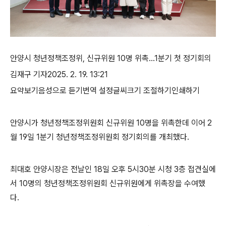
안양시 청년정책조정위
,
신규위원
10
명 위촉
…
1
분기 첫 정기회의
김재구 기자
2025. 2. 19. 13:21
요약보기음성으로 듣기번역 설정글씨크기 조절하기인쇄하기
안양시가 청년정책조정위원회 신규위원
10
명을 위촉한데 이어 2
월 19일
1
분기 청년정책조정위원회 정기회의를 개최했다.
최대호 안양시장은 전날인
18
일
오후
5
시
30
분 시청
3
층 접견실에
서
10
명의 청년정책조정위원회 신규위원에게 위촉장을 수여했
다
.