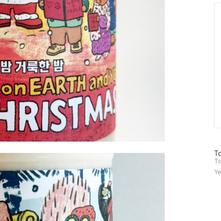
Ca
방
To
문
To
자
Ye
수