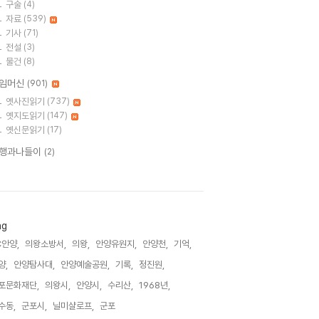
구술
(4)
자료
(539)
기사
(71)
전설
(3)
물건
(8)
임머신
(901)
옛사진읽기
(737)
옛지도읽기
(147)
옛신문읽기
(17)
행과나들이
(2)
ag
C안양,
의왕소방서,
의왕,
안양유원지,
안양천,
기억,
양,
안양탐사대,
안양예술공원,
기록,
정진원,
포문화재단,
의왕시,
안양시,
수리산,
1968년,
수동,
군포시,
닐미샬로프,
군포,