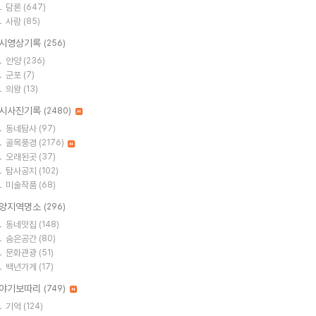
담론
(647)
사람
(85)
시영상기록
(256)
안양
(236)
군포
(7)
의왕
(13)
시사진기록
(2480)
동네탐사
(97)
골목풍경
(2176)
오래된곳
(37)
탐사공지
(102)
미술작품
(68)
양지역명소
(296)
동네맛집
(148)
숨은공간
(80)
문화관광
(51)
백년가게
(17)
야기보따리
(749)
기억
(124)