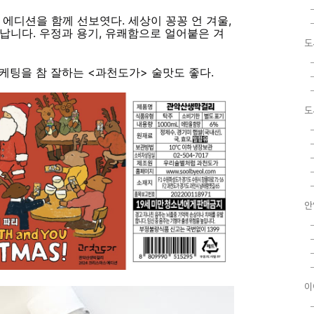
울 에디션을 함께 선보엿다. 세상이 꽁꽁 언 겨울,
납니다. 우정과 용기, 유쾌함으로 얼어붙은 겨
도
케팅을 참 잘하는 <과천도가> 술맛도 좋다.
도
안
이