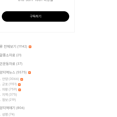
구독하기
류 전체보기
(11142)
알퐁소자료
(21)
민운동자료
(37)
양지역뉴스
(5575)
안양
(3066)
군포
(1151)
의왕
(759)
지역
(375)
정보
(219)
양지역얘기
(806)
성명
(74)