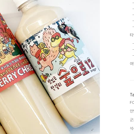
타
여
T
F
안
군
석