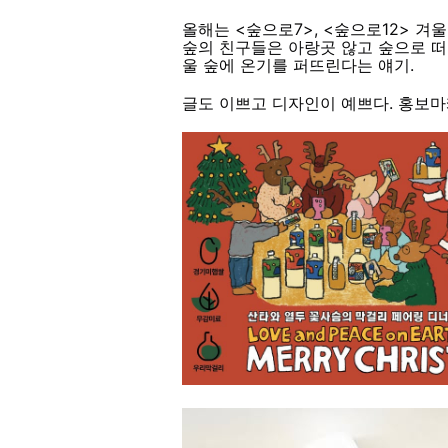
올해는 <숲으로7>, <숲으로12> 겨
숲의 친구들은 아랑곳 않고 숲으로 떠
울 숲에 온기를 퍼뜨린다는 얘기.
글도 이쁘고 디자인이 예쁘다. 홍보마