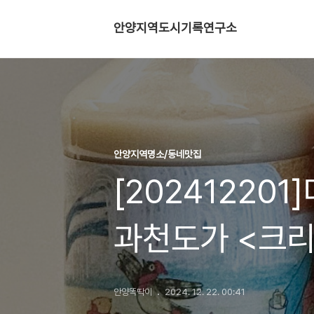
안양지역도시기록연구소
안양지역명소/동네맛집
[20241220
과천도가 <크리
안양똑딱이
2024. 12. 22. 00:41