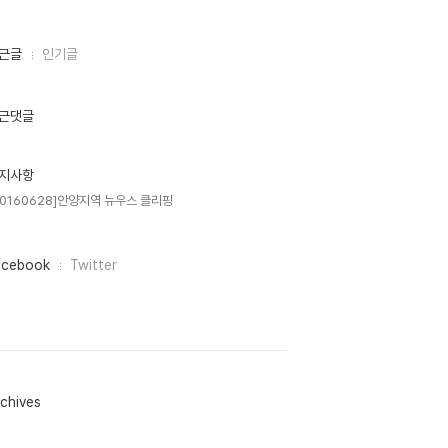
근글
인기글
근댓글
지사항
20160628]안양지역 뉴우스 클리핑
acebook
Twitter
chives