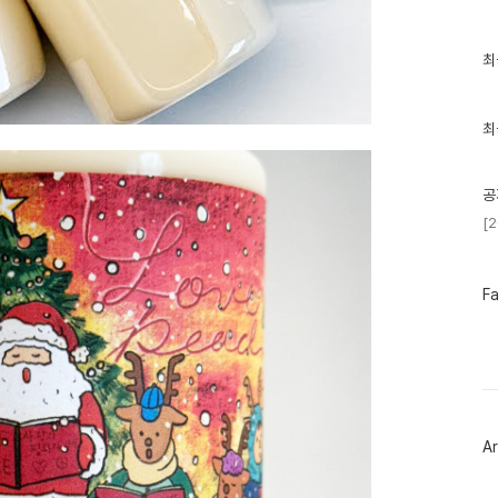
최
최
근
글
과
인
최
기
글
공
[
페
F
이
스
북
트
위
터
플
러
Ar
그
인