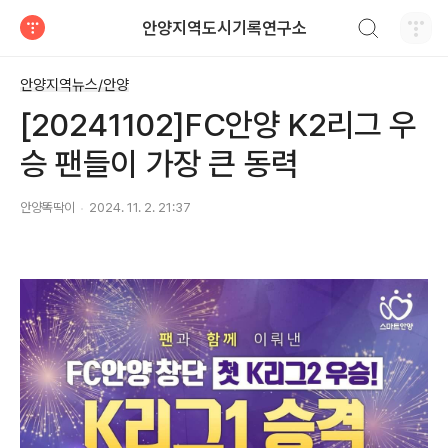
검색하기
안양지역도시기록연구소
티스토리
안양지역뉴스/안양
[20241102]FC안양 K2리그 우
승 팬들이 가장 큰 동력
안양똑딱이
2024. 11. 2. 21:37