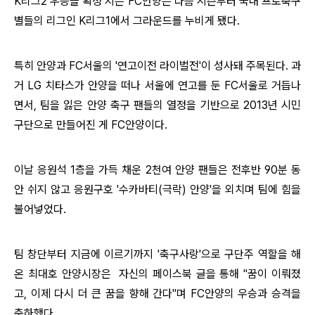
K리그2 우승을 확정 지은
FC안양은 다음 시즌부터 국내 프로축구
별들의 리그인
K
리그
1
에서 그라운드를 누비게 됐다
.
특히 안양과
FC
서울의
'
연고이전 라이벌전
'
이 성사돼 주목된다
.
과
거
LG
치타스가 안양을 떠나 서울에 연고를 둔
FC
서울로 거듭나
면서
,
팀을 잃은 안양 축구 팬들의 열정을 기반으로
2013
년 시민
구단으로 만들어진 게
FC
안양이다
.
이날 응원석
1
층을 가득 채운
2
천여 안양 팬들은 전후반
90
분 동
안 쉬지 않고 응원구호
'
수카바티
(
극락
)
안양
'
을 외치며 팀에 힘을
불어넣었다
.
팀 창단부터 지금에 이르기까지 '축구사랑'으로 구단주 역할을 해
온
최대호 안양시장은 자신의 페이스북 글을 통해
"
꿈이 이뤄졌
고
,
이제 다시 더 큰 꿈을 향해 간다
"
며
FC
안양의 우승과 승격을
축하했다
.