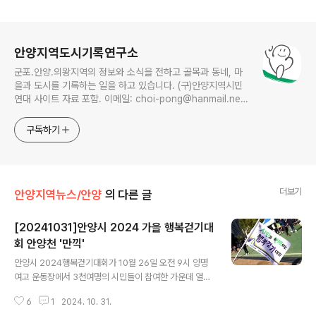
로그 정보
안양지역도시기록연구소
군포.안양.의왕지역의 정보와 소식을 전하고 골목과 동네, 마
을과 도시를 기록하는 일을 하고 있습니다. (구)안양지역시민
연대 사이트 자료 포함. 이메일: choi-pong@hanmail.net
연락처: 010-3311-1001 최병렬
구독하기
더보기
안양지역뉴스/안양
의 다른 글
[20241031]안양시 2024 가을 행복걷기대
회 안양천 '만끽'
글 내용
안양시 2024행복걷기대회가 10월 26일 오전 9시 양명
여고 운동장에서 3천여명의 시민들이 참여한 가운데 열렸
다. 안양시체육회가 주최하고 안양시걷기협회가 주관한 이
6
1
2024. 10. 31.
날 행복걷기대회는 안양2동 양명여고 운동장을 출발해 비