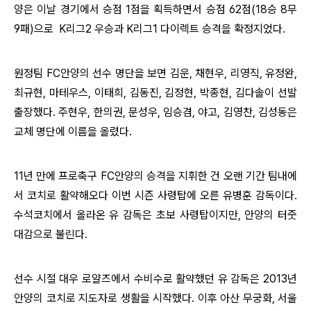
양은
이날 경기에서 승점 1점을 획득하면서
승점 62점(18승 8무
9패)으로
K리그2 우승과 K리그1 다이렉트 승격을 확정
지었다.
원정팀 FC안양의 선수 명단을 보면 김운, 채현우, 리영직, 유정완,
최규현, 마테우스, 이태희, 김동진, 김정현, 박종현, 김다솔이 선발
출장했다. 주현우, 한의권, 문성우, 임승겸, 야고, 김영찬, 김성동은
교체 명단에 이름을 올렸다.
11년 만에 프로축구 FC안양의 승격을 지휘한 건
오랜 기간 팀내에
서 코치로 활약해오다 이번 시즌 사령탑에 오른 유병훈 감독이다
.
수석코치에서 올라온 유 감독은 초보 사령탑이지만, 안양의 터줏
대감으로 불린다.
선수 시절 대우 로얄즈에서 수비수로 활약했던 유 감독은 2013년
안양의 코치로 지도자로 생활을 시작했다. 이후 아산 무궁화, 서울