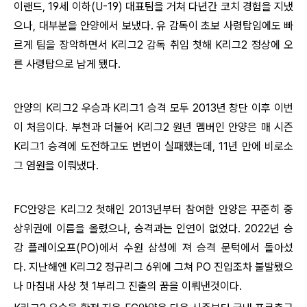
이랜드, 19세 이하(U-19) 대표팀을 거쳐 다년간 코치 경험을 지냈
으나, 대부분을 안양에서 보냈다. 유 감독이 초보 사령탑임에도 빠
르게 팀을 장악하면서
K리그2 감독 취임 첫해 K리그2 정상에 오
른 사령탑으로 남게 됐다.
안양의 K리그2 우승과 K리그1 승격 모두 2013년 창단 이후 이번
이 처음이다. 부천과 더불어 K리그2 원년 멤버인 안양은 매 시즌
K리그1 승격에 도전하고도 번번이 실패했는데, 11년 만에 비로소
그 염원을 이뤄냈다.
FC안양은 K리그2 첫해인 2013년부터 참여한 안양은 꾸준히 중
상위권에 이름을 올렸으나, 승격과는 인연이 없었다.
2022년 승
강 플레이오프(PO)에서 수원 삼성에 져 승격 문턱에서 돌아섰
다.
지난해엔 K리그2 정규리그 6위에 그쳐 PO 진입조차 불발됐으
나 마침내
사상 첫 1부리그 진출의 꿈을
이뤄낸것이다.