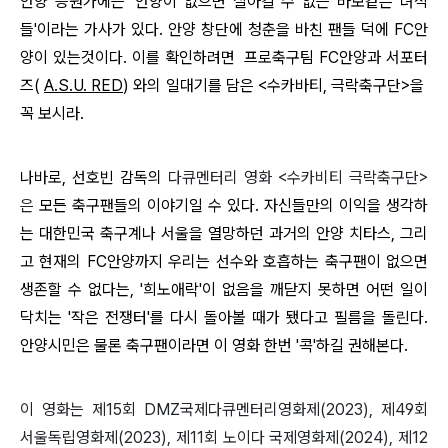
안양 응원가에는 '안양이 없으면 살아갈 수 없는 바보같은 녀석
들'이라는 가사가 있다. 안양 창단에 청춘을 바친 팬들 덕에 FC안
양이 있는것이다. 이를 확인하려면
프로축구팀 FC안양과 서포터
즈(
A.S.U. RED
) 와의 일대기를 담은 <수카바티, 극락축구단>을
꼭 보시라.
나바로, 선호빈 감독의
다큐멘터리 영화 <수카비티 극락축구단>
은
모든 축구팬들의 이야기일 수 있다. 자신들만의 이익을 생각하
는 대한민국 축구계나 서울을 열망하던 과거의 안양 치타스, 그리
고 현재의 FC안양까지 우리는 선수와 호흡하는 축구팬이 없으면
생존할 수 없다는, '희노애락'이 없음을 깨닫지 못하면 어떤 일이
닥치는 '작은 전쟁터'를 다시 돌아볼 때가 됐다고 필름을 돌린다.
안양시민은 물론 축구팬이라면 이 영화 한번 '콕'하길 권해본다.
이 영화는 제15회 DMZ국제다큐멘터리영화제(2023), 제49회
서울독립영화제(2023), 제11회 노이다 국제영화제(2024), 제12