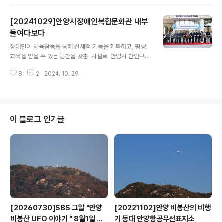
산대교를 지나 세월교를 반환점으로 되돌아오는 안양천
약 3.5㎞ 코스로 약 1시간이 소요됐다. 안양시걷기협회는
[20241029]안양시장애인복합문화관 내부
이번 행복걷기대회에 참가한 시민을 위해 TV, 공기청정
기, 전기밥솥, 전자레인지, 자전거, 쌀 등 다양한 경품을 준
들여다보다
글 내용
비했다. 가벼운 운동복 차림으로 양명여고 운동장에 모인
장애인이 체육활동을 통해 신체적 기능을 회복하고, 평생
안양시민들은 국민의례와 국민체조로 몸을 푼 후 세월교를
교육을 받을 수 있는 공간을 갖춘 시설로 안양시 만안구
향해 출발, 반환점을 돌아온 사람들을 대상으로 양명여고
냉천로 39에 둥지를 마련한 ‘안양시장애인복합문화관’ 이
운동장에서 행운권 추첨을 했다. 2024 행복걷기대회 가을
8
2
2024. 10. 29.
지난 28일 오후 2시 최대호 시장을 비롯한 관계 공무
행사 영상 보기https://youtu.be/..
원, 시의원, 관련 협회 및 단체, 시민 등 200여 명이 참석한
가운데 개관식을 가졌다. 지하3층부터 지상4층까지 있는
연면적 약 1만 제곱미터(㎡) 규모의 문화관에는 체육관,
당구장, 탁구장, 체력단련실 등 각종 체육시설을 비롯해 평
이 블로그 인기글
생교육센터, 가족지원센터 등 다양한 시설을 한 건물에 갖
췄다. 장애인뿐만 아니라 비장애인도 체육시설을 이용할
수 있도록 해 인근 시민들의 복지가 크게 개선되고, 다양한
시민들이 문화생활을 즐기고 소통하는 문화공간이 될 것으
로 기대된다. 안양시는 201..
[20260730]SBS 그알 "안양
[20221102]안양 비봉산의 비행
비봉산 UFO 이야기 " 8월1일 방
기 등대 안양항공무선표지소