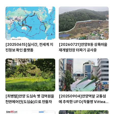
영
[20250615]실시간, 전세계 지
[20260721]안양8동 상록마을
진정보 확인 플랫폼
재개발현장 터파기 공사중
[최병렬]안양 도심속 옛 검역원을
[20250904]안양역앞 교통섬
천연에어컨(도심숲)으로 만들자
에 추락한 UFO(작품명 Vitteau
x)