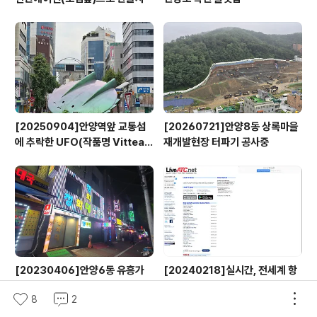
[20250904]안양역앞 교통섬
[20260721]안양8동 상록마을
에 추락한 UFO(작품명 Vitteau
재개발현장 터파기 공사중
x)
[20230406]안양6동 유흥가
[20240218]실시간, 전세계 항
밧데리골목에는 무엇이 있나?
공 교신 청취 LiveATC.net
8
2