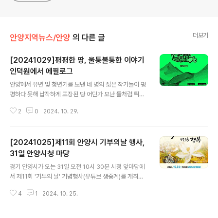
더보기
안양지역뉴스/안양
의 다른 글
[20241029]평평한 땅, 울퉁불퉁한 이야기
인덕원에서 에필로그
글 내용
안양에서 유년 및 청년기를 보낸 네 명의 젊은 작가들이 평
평하다 못해 납작하게 포장된 땅 어딘가 모난 돌처럼 튀어
나온 이야기를 발굴하고, 찾아낸 이야기들을 탐구하고 자
2
0
2024. 10. 29.
신만의 해석을 더해 도시의 얼굴로 재인식하여 만든 전시
'Flat Land, Versatile People 평평한 땅, 울퉁불퉁한
이야기' 전시가 10월-27일까지 안양 평촌 학원가 신촌동
[20241025]제11회 안양시 기부의날 행사,
골목에 자리한 아트 포 랩에서 전시를 종료한데 이어 11월
8일부터 15일까지 안양 인덕원에 자리한 도시공상가에서
31일 안양시청 마당
글 내용
연장 전시를 한다. 특히 11월 9일 오후1시30분에는 작가
경기 안양시가 오는 31일 오전 10시 30분 시청 앞마당에
와의 대화 시간도 마련된다. 전시회를 기획한 아트 포랩의
서 제11회 '기부의 날' 기념행사(유튜브 생중계)를 개최한
박하은 디렉러는 "이대로 전시를 보내기 아쉬웠던 찰나에,
다. 시는 고(故) 전재준 삼덕제지 창업자가 지난 2003년
비그라운드아키텍츠의 감사한 제안으로 인덕원에 위치한
4
1
2024. 10. 25.
시민들을 위해 공장이 있던 곳(1만 6008㎡)를 기증한 날
문화공간 #도시..
을 기념하고 기부문화를 확산하기 위한 취지에서 매년 11
월 3일을 '안양시 기부의 날'로 지정해 운영하고 있다. 11월