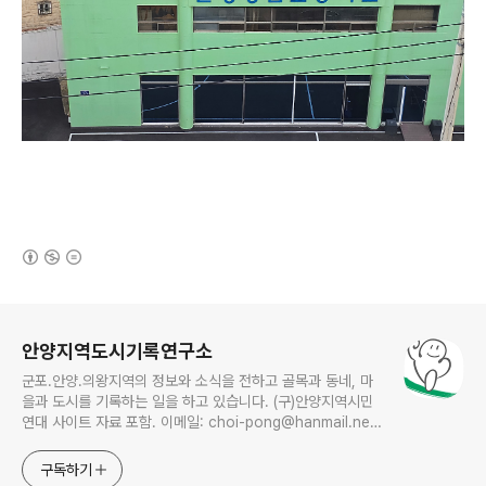
(새창열림)
로그 정보
안양지역도시기록연구소
군포.안양.의왕지역의 정보와 소식을 전하고 골목과 동네, 마
을과 도시를 기록하는 일을 하고 있습니다. (구)안양지역시민
연대 사이트 자료 포함. 이메일: choi-pong@hanmail.net
연락처: 010-3311-1001 최병렬
구독하기