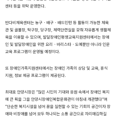
센터 등을 위탁 운영한다
.
반다비체육센터는 농구
・
배구
・
배드민턴 등 활동이 가능한 체육
관 및 골볼장
,
탁구장
,
당구장
,
체력단련실을 갖춰 자유롭게 생활체
육을 이용할 수 있으며
,
발달장애인평생교육지원센터에서는 장애
인 및 발달장애인을 위한 요리
・
바리스타
・
도예뿐만 아니라 인문
교육 프로그램이 운영될 예정이다
.
또 장애인가족지원센터에서는 장애인 가족의 상담 및 교육
,
휴식
지원
,
정보 제공 프로그램이 제공된다
.
최대호 안양시장은
“
많은 시민의 기대와 응원 속에서 장애인 복지
에 큰 획을 그을 안양시장애인복합문화관이 마침내 개관했다
”
며
“
단순한 복지시설을 넘어 꿈을 실현할 수 있는 기회의 공간이자 장
애와 비장애를 넘어 모두 하나되는 소통 공간으로 자리매김하길