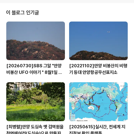
3일은 삼덕공원 부지 소유권이 2014년 시로 이전된 날로
삼덕제지 공장 부지는 이후 시민 휴식처이자 문화공간인
이 블로그 인기글
'삼덕공원'으로 탈바꿈됐다. 시는 올해 기부의 날 행사에서
'기부! 나눌수록 기쁨, 더할수록 행복'을 슬로건 아래 기부
문화 확산 유공자 표창과 성금 기탁식을 진행한다. 본 행사
에 앞서서는 각 동 지역사회보장협의체의 이웃을 위한 나
눔·봉사활동 ..
[20260730]SBS 그알 "안양
[20221102]안양 비봉산의 비행
비봉산 UFO 이야기 " 8월1일 방
기 등대 안양항공무선표지소
영
[최병렬]안양 도심속 옛 검역원을
[20250615]실시간, 전세계 지
천연에어컨(도심숲)으로 만들자
진정보 확인 플랫폼