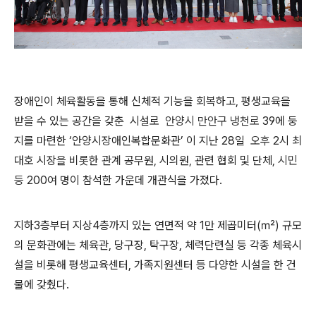
장애인이 체육활동을 통해 신체적 기능을 회복하고
,
평생교육을
받을 수 있는 공간을 갖춘 시설로
안양시 만안구 냉천로
39에 둥
지를 마련한
‘
안양시장애인복합문화관
’
이 지난
28
일
오후
2시 최
대호 시장을 비롯한 관계 공무원
,
시의원
,
관련 협회 및 단체
,
시민
등
200여 명이 참석한 가운데 개관식을 가졌다.
지하
3
층부터 지상
4
층까지 있는 연면적 약
1
만 제곱미터
(
㎡
)
규모
의 문화관에는 체육관
,
당구장
,
탁구장
,
체력단련실 등 각종 체육시
설을 비롯해 평생교육센터
,
가족지원센터 등 다양한 시설을 한 건
물에 갖췄다
.