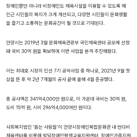
장애인뿐만 아니라 비장애인도 체육시설을 이용할 수 있도록 해
인근 시민들의 복지가 크게 개선되고
,
다양한 시민들이 문화생활
을 즐기고 소통하는 문화공간이 될 것으로 기대된다
.
안양시는
2019
년
3
월 문화체육관광부 국민체육센터 공모에 선정
돼 국비
30
억 원을 확보하며 이번 사업을 본격 추진해왔다
.
이는 최대호 시장의 민선
7
기 공약사업 중 하나로
, 2021
년
9
월 첫
삽을 뜬 후 약
2
년
7
개월의 공사 끝에 올해
4
월 준공했다
.
총 공사액은
341
억
4,000
만 원으로
,
이 가운데 국비는
30
억 원
,
도비
15
억 원
,
시비
296
억
4,000
여만 원이다
.
사회복지법인
‘
돕는 사람들
’
이 안양시장애인복합문화관 내 반다비
체육센터를 비롯해 발달장애인평생교육지원센터
,
장애인가족지원