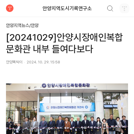
검색하기
안양지역도시기록연구소
티스토리
안양지역뉴스/안양
[20241029]안양시장애인복합
문화관 내부 들여다보다
안양똑딱이
2024. 10. 29. 15:58