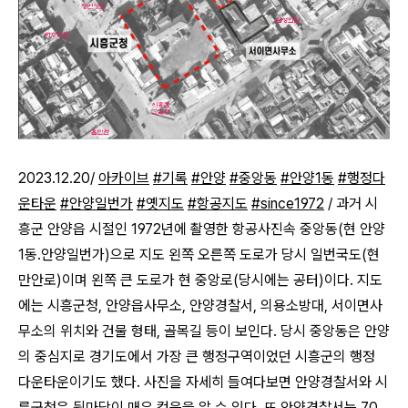
2023.12.20/
아카이브
#기록
#안양
#중앙동
#안양1동
#행정다
운타운
#안양일번가
#옛지도
#항공지도
#since1972
/ 과거 시
흥군 안양읍 시절인 1972년에 촬영한 항공사진속 중앙동(현 안양
1동.안양일번가)으로 지도 왼쪽 오른쪽 도로가 당시 일번국도(현
만안로)이며 왼쪽 큰 도로가 현 중앙로(당시에는 공터)이다. 지도
에는 시흥군청, 안양읍사무소, 안양경찰서, 의용소방대, 서이면사
무소의 위치와 건물 형태, 골목길 등이 보인다. 당시 중앙동은 안양
의 중심지로 경기도에서 가장 큰 행정구역이었던 시흥군의 행정
다운타운이기도 했다. 사진을 자세히 들여다보면 안양경찰서와 시
릉군청은 뒷마당이 매우 컸음을 알 수 있다. 또 안양경찰서는 70