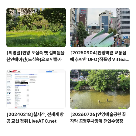
[최병렬]안양 도심속 옛 검역원을
[20250904]안양역앞 교통섬
천연에어컨(도심숲)으로 만들자
에 추락한 UFO(작품명 Vitteau
x)
[20240218]실시간, 전세계 항
[20260726]안양예술공원 끝
공 교신 청취 LiveATC.net
자락 공영주차장옆 천연수영장