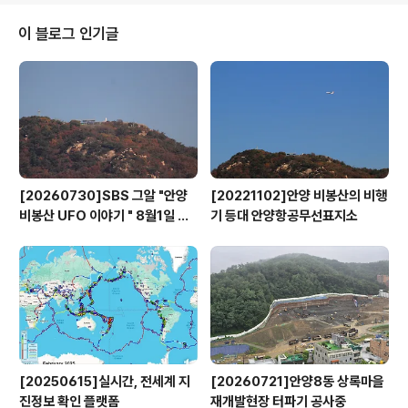
로 편입하는 계획이 추진됐었다. 유물명: 70년도새서울도
로번지도시계획약도 유물번호: 서울역사022845 유물크
이 블로그 인기글
기: 가로 : 64.7cm 세로 : 93.5cm재질지(紙)
[20260730]SBS 그알 "안양
[20221102]안양 비봉산의 비행
비봉산 UFO 이야기 " 8월1일 방
기 등대 안양항공무선표지소
영
[20250615]실시간, 전세계 지
[20260721]안양8동 상록마을
진정보 확인 플랫폼
재개발현장 터파기 공사중