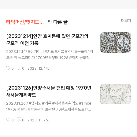
더보기
타임머신/옛지도읽기
의 다른 글
[20231214]안양 호계동에 있던 군포장의
군포역 이전 기록
글 내용
2023.12.14/ #아키이브 #지도 #기록 #역사 #군포장/ 지
도속 위 등그라미가 1700년경부터 1926년까지 군포장.
아래 동그라미가 1926년 이후 군포장) 군포장 하면 현재
0
0
2023. 12. 14.
군포역앞에 있는 군포역전시장을 떠올리지만 역사 속에서
‘군포’라는 지명이 들어간 군포장은 조선시대 군포천옆현
안양천 구군포교)에서 열렸던 ‘군포천장(軍浦川場)’이 시
[20231126]안양->서울 편입 예정 1970년
작으로 지금의 구군포사거리(안양 호계동) 지역이다. 이곳
은 삼남길과 시흥대로가 만나는 곳으로 대한제국 시절에는
새서울계획약도
글 내용
안양.군포.의왕의 중심지였으며 1926년대 이전까지 전국
2023.11.26./ #옛지도 #기록 #새서을계획약도 #since
에서 장돌뱅이들이 모여들 만큼 큰 장이 서던 곳이다. 군포
1970/ 서울역사박물관에 보관된 70년도새서울도로번지
장에서는 1919년 3월 31일 장날 안양.군포.의왕사람들이
도시계획약도.1970년대 필중서관에서 발행한 도시계획도
모여 만세운동을 시작해 군포역까지 행진했던 출발지였던
0
0
2023. 11. 26.
이다. 새로 편입될 지역을 표시하고 있으며 지도 하단에는
역사적인 곳으로 1980년..
서울시 토지가격과 한강개발 관련내용이 삽입되어 있다.
시선을 끄는 부분은 안양과 의왕,부천,성남 일부가 서울시