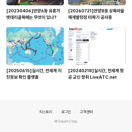
[20230406]안양6동 유흥가
[20260721]안양8동 상록마을
밧데리골목에는 무엇이 있나?
재개발현장 터파기 공사중
[20250615]실시간, 전세계 지
[20240218]실시간, 전세계 항
진정보 확인 플랫폼
공 교신 청취 LiveATC.net
의안내
티스토리
로그인
고객센터
© Daum Corp.