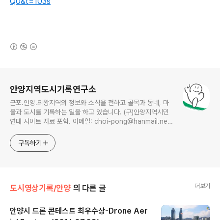
Q0&t=103s
(새창열림)
로그 정보
안양지역도시기록연구소
군포.안양.의왕지역의 정보와 소식을 전하고 골목과 동네, 마
을과 도시를 기록하는 일을 하고 있습니다. (구)안양지역시민
연대 사이트 자료 포함. 이메일: choi-pong@hanmail.net
연락처: 010-3311-1001 최병렬
구독하기
더보기
도시영상기록/안양
의 다른 글
안양시 드론 콘테스트 최우수상-Drone Aer