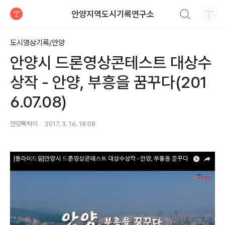
검색하기
안양지역도시기록연구소
티스토리
도시영상기록/안양
안양시 드론영상콘테스트 대상수
상작 - 안양, 부흥을 꿈꾸다(201
6.07.08)
안양똑딱이
2017. 3. 16. 18:08