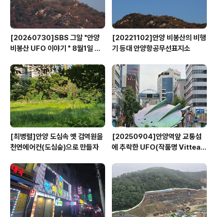
[20260730]SBS 그알 "안양
[20221102]안양 비봉산의 비행
비봉산 UFO 이야기 " 8월1일 방
기 등대 안양항공무선표지소
영
[최병렬]안양 도심속 옛 검역원을
[20250904]안양역앞 교통섬
천연에어컨(도심숲)으로 만들자
에 추락한 UFO(작품명 Vitteau
x)