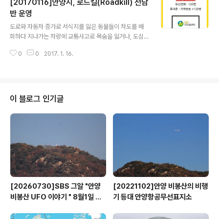
[20170116]안양시, 로드킬(Roadkill) 전담
전 작업을 실시한다고 밝혔다. 국토연구원은 1978년 설립
돼 국토의 효율적인 이용과 개발, 보전에 관한 정책을 종합
반 운영
글 내용
적으로 연구함으로써 국토의 균형발전과 국민 생활의 질
도로와 자동차 증가로 서식지를 잃은 동물들이 차도를 배
향상에 기여하기 위한 목적으로 설립된 국책연구기관으로
회하다 지나가는 차량에 교통사고로 목숨을 잃거나, 도심
그동안 우리나라 국토발전의 기본이 되는 국토종합계획 수
에서도 버려진 개와 고양이 등 유기동물이 점차 늘어나면
립을 비롯해 200만 호 주택건설계획, 신도시 개발, 국가간
0
0
2017. 1. 16.
서 거리에서 목숨을 잃는 '로드킬(Road Kill)' 사건이 늘어
선도로망계획을 비롯한 각종 정책 수립에 중추적인..
나고 있다. 때마침 안양시가 올해부터 로드킬 전담반을 운
영하고 나서 혐오감을 불러 일으키는 동물사체의 처리가
신속히 이뤄지고 있다. 로드킬 처리는 야간시간 대 민원인
신고를 받은 시·구청 당직실과 연계해 이뤄지며, 수거된 사
이 블로그 인기글
체는 소각 처리된다. 로드킬 전담반은 총 12명으로 2인 1
조로 하루씩 교대 근무한다. 평일인 월∼목요일은 오후 6시
부터 다음날 오전 6시까지, 금요일은 오전 9시까지 그리고
토요일과 일요일을 포함한 공휴일에는 오후 4시부터 이튿
날 오전 6시 또는 9시까지 각각..
[20260730]SBS 그알 "안양
[20221102]안양 비봉산의 비행
비봉산 UFO 이야기 " 8월1일 방
기 등대 안양항공무선표지소
영