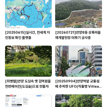
[20250615]실시간, 전세계 지
[20260721]안양8동 상록마을
진정보 확인 플랫폼
재개발현장 터파기 공사중
[최병렬]안양 도심속 옛 검역원을
[20250904]안양역앞 교통섬
천연에어컨(도심숲)으로 만들자
에 추락한 UFO(작품명 Vitteau
x)