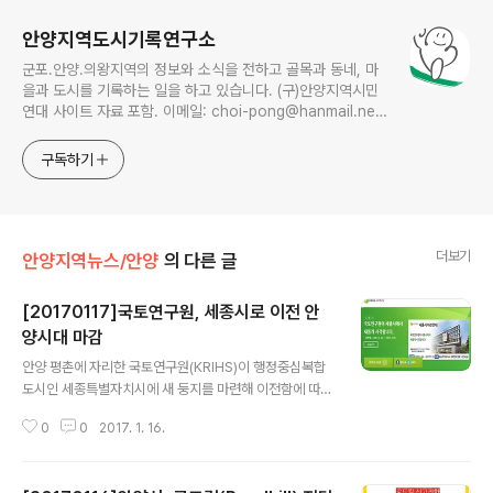
안양지역도시기록연구소
군포.안양.의왕지역의 정보와 소식을 전하고 골목과 동네, 마
을과 도시를 기록하는 일을 하고 있습니다. (구)안양지역시민
연대 사이트 자료 포함. 이메일: choi-pong@hanmail.net
연락처: 010-3311-1001 최병렬
구독하기
더보기
안양지역뉴스/안양
의 다른 글
[20170117]국토연구원, 세종시로 이전 안
양시대 마감
글 내용
안양 평촌에 자리한 국토연구원(KRIHS)이 행정중심복합
도시인 세종특별자치시에 새 둥지를 마련해 이전함에 따라
353명의 직원 및 연구 인력들이 안양시대를 마감하고 평
0
0
2017. 1. 16.
촌을 떠나게 됐다. 국토연구원은 홈페이지 공지를 통해 정
부의 지역균형발전 정책에 따라 세종특별자치시에서 새 청
사를 마련해 새롭게 업무를 시작한다며 16~19일까지 이