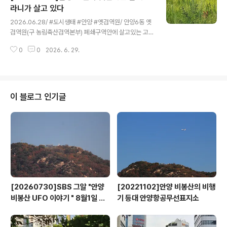
리티온. [사라진마을 이름] ■상록마을(常綠洞)안양8동 1
라니가 살고 있다
글 내용
1통 지역으로, 골안 동쪽에 위치해 있다. 예전에는 야산으
2026.06.28/ #도시생태 #안양 #옛검역원/ 안양6동 옛
로 돌이 많았던 곳인데 푸른 숲으로 둘러쌓인 마을이라 하
검역원(구 농림축산검역본부) 폐쇄구역안에 살고있는 고라
여 상록마을 (常綠洞)이라 칭했다고 한다. 1990년 10월
니를 28일 오후 포착하다. 지난해 11월 구 농림축산검역본
경부터 성도, 대신, 일진, 한진, 삼성빌라 등이 들어서면서
0
0
2026. 6. 29.
부 부지내 서쪽에 있던 시설들을 철거하고 그 구역에 노외
주택지로 변모되었다. 이..
주차장 조성 공사를 추진하기에 앞서 고라니 4마리가 목격
된바 있는데 이후 노외주차장 공사로 철조망 일부가 개방
되면서 모두 빠져나갔을 것으로 예상했는데 미처 탈출하지
못한 개체가 남아 있는것 아닌가 추정된다. 발견 당시 이 개
이 블로그 인기글
체는 검역원 본관동앞 왕개미정원과 새로 조성한 노외주차
장 중간의 철조망에 들러쌓여 사람의 출입이 제한된 페쇄
구역안 잔디마당 수풀속에서 편히 쉬고 있었기에 터줏대감
처럼 검역원 안 어딘가에 보금자리를 마련해 살고 있음이
확인된 것이다. 한편 옛검역원에 고라니가 ..
[20260730]SBS 그알 "안양
[20221102]안양 비봉산의 비행
비봉산 UFO 이야기 " 8월1일 방
기 등대 안양항공무선표지소
영