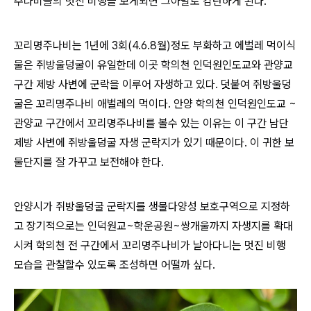
주나비들의 멋진 비행을 보게되면 그아말로 감탄하게 된다.
꼬리명주나비는 1년에 3회(4.6.8월)정도 부화하고 에벌레 먹이식
물은 쥐방울덩굴이 유일한데 이곳 학의천 인덕원인도교와 관양교
구간 제방 사변에 군락을 이루어 자생하고 있다.
덧붙여 쥐방울덩
굴은 꼬리명주나비 애벌레의 먹이다. 안양 학의천 인덕원인도교 ~
관양교 구간에서 꼬리명주나비를 볼수 있는 이유는 이 구간 남단
제방 사변에 쥐방울덩굴 자생 군락지가 있기 때문이다.
이 귀한 보
물단지를 잘 가꾸고 보전해야 한다.
안양시가
쥐방울덩굴 군락지를
생물다양성 보호구역으로 지정하
고 장기적으로는
인덕원교~학운공원~쌍개울까지 자생지를 확대
시켜 학의천 전 구간에서 꼬리명주나비가 날아다니는 멋진 비행
모습을 관찰할수 있도록 조성하면 어떨까 싶다.