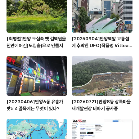
[최병렬]안양 도심속 옛 검역원을
[20250904]안양역앞 교통섬
천연에어컨(도심숲)으로 만들자
에 추락한 UFO(작품명 Vitteau
x)
[20230406]안양6동 유흥가
[20260721]안양8동 상록마을
밧데리골목에는 무엇이 있나?
재개발현장 터파기 공사중