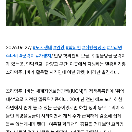
2026.06.27/
#도시생태
#안양
#학의천
#쥐방울덩굴
#꼬리명
주나비
#군락지
#자생지
/
안양 학의천의 보물. 쥐방울덩굴 군락지
가 있는곳. 인덕원교~관양교 구간. 이곳에서 자생하는 멸종위기종
꼬리명주나비가 활동할 시기인데 이날 암켓 1마리만 발견하다.
꼬리명주나비는 세계자연보전연맹(IUCN)의 적색목록집에 ‘취약
대상’으로 지정된 멸종위기종이다. 20여 년 전만 해도 도심 하천
주변에서 쉽게 볼 수 있는 곤충이었지만 하천 정비 등으로 먹이 식
물인 쥐방울덩굴이 사라지면서 개체 수가 급격하게 감소해 쉽게
볼수 없는개체가 됐다.
여름철 학의천의 흙길을 걷다보면 꼬리명