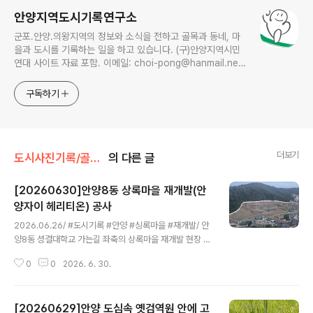
안양지역도시기록연구소
군포.안양.의왕지역의 정보와 소식을 전하고 골목과 동네, 마
을과 도시를 기록하는 일을 하고 있습니다. (구)안양지역시민
연대 사이트 자료 포함. 이메일: choi-pong@hanmail.net
연락처: 010-3311-1001 최병렬
구독하기
더보기
도시사진기록/골목풍경
의 다른 글
[20260630]안양8동 상록마을 재개발(안
양자이 헤리티온) 공사
글 내용
2026.06.26/ #도시기록 #안양 #싱록마을 #재개발/ 안
양8동 셩결대학교 가는길 좌축의 상록마을 재개발 현장 터
파기 공사 진행중이다. 상록마을은 끔찍했던 큰 사건으로
0
0
2026. 6. 30.
전국적 유명세를 타기도 했던 동네로 2007년 크리스마스
때 이동네에 살던 혜진이와 예슬이가 납치돼 살해당하는
안타까운 일도 발생했던 곳이다. 그 모든것이 역사속으로
[20260629]안양 도심속 옛검역원 안에 고
사라졌다. 새로 들어서는 아파트 단지 이름은 안양자이 헤