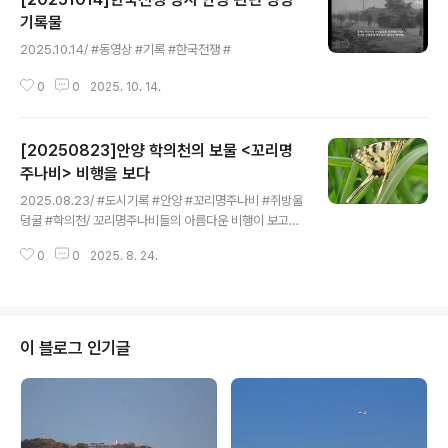
기록물
글 내용
2025.10.14/ #동영상 #기록 #한국전쟁 #
0
0
2025. 10. 14.
[20250823]안양 학의천의 보물 <꼬리명
주나비> 비행을 보다
글 내용
2025.08.23/ #도시기록 #안양 #꼬리명주나비 #쥐방울
덩굴 #학의천/ 꼬리명주나비들의 아름다운 비행이 보고파
안양 학의천을 찾아갔습니다.인덕원교 다리에서 안양 관양
0
0
2025. 8. 24.
동 남단 학의천변 흙길 산책로를 천천히 거닐다보니 드디
어 공중을 부드럽게 비행하는 꼬리명주나비를 발견햇습니
다. 수풀에 내려앉으면 조심스럽게 사진을 찍었는데 1시간
여 동안 10여 마리를 만났습니다. 꼬리명주나비의 멋지고
우아한 비행은 마치 춤추는 나비 멍에 빠지게 합니다.꼬리
이 블로그 인기글
명주나비는 세계자연보전연맹(IUCN)의 적색목록집에 ‘취
약 대상’으로 지정된 멸종위기종입니다. 20여 년 전만 해
도 주변에서 쉽게 볼 수 있는 곤충이었지만 하천 정비 등으
로 먹이 식물인 쥐방울덩굴이 사라지면서 개체 수가 급격
하게 감소했지요. 꼬리명주나비알은 1년에 3회..