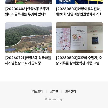
[20230406]안양6동 유흥가
[20260803]안양여성의전화,
밧데리골목에는 무엇이 있나?
제20회 안양여성인권영화제 개최
[20260721]안양8동 상록마을
[20260803]음춘야 수필가, 소
재개발현장 터파기 공사중
장 기록들 삼덕문학관 기증 표명
의안내
티스토리
로그인
고객센터
© Daum Corp.