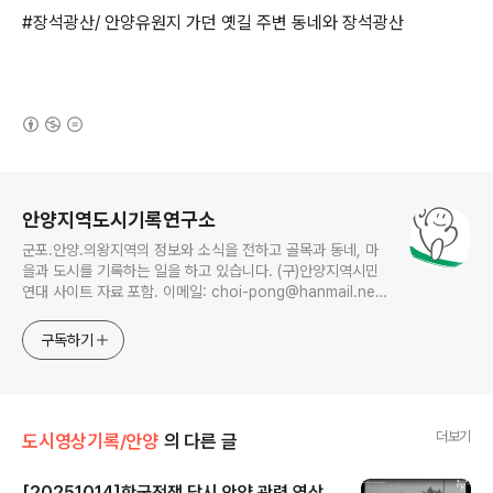
#장석광산/ 안양유원지 가던 옛길 주변 동네와 장석광산
(새창열림)
로그 정보
안양지역도시기록연구소
군포.안양.의왕지역의 정보와 소식을 전하고 골목과 동네, 마
을과 도시를 기록하는 일을 하고 있습니다. (구)안양지역시민
연대 사이트 자료 포함. 이메일: choi-pong@hanmail.net
연락처: 010-3311-1001 최병렬
구독하기
더보기
도시영상기록/안양
의 다른 글
[20251014]한국전쟁 당시 안양 관련 영상