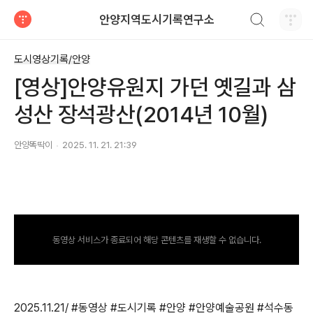
검색하기
안양지역도시기록연구소
티스토리
도시영상기록/안양
[영상]안양유원지 가던 옛길과 삼
성산 장석광산(2014년 10월)
안양똑딱이
2025. 11. 21. 21:39
동영상 서비스가 종료되어 해당 콘텐츠를 재생할 수 없습니다.
2025.11.21/ #동영상 #도시기록 #안양 #안양예술공원 #석수동