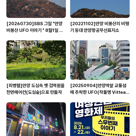
[20260730]SBS 그알 "안양
[20221102]안양 비봉산의 비행
비봉산 UFO 이야기 " 8월1일 방
기 등대 안양항공무선표지소
영
[최병렬]안양 도심속 옛 검역원을
[20250904]안양역앞 교통섬
천연에어컨(도심숲)으로 만들자
에 추락한 UFO(작품명 Vitteau
x)