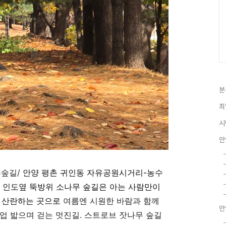
분
최
시
안
무숲길
/
안양 평촌 귀인동 자유공원시거리-농수
인도옆 뚝방위 소나무 숲길은 아는 사람만이
고 산란하는 곳으로
여름엔 시원한 바람과 함께
안
업 밟으며 걷는 멋진길. 스트로브 잣나무 숲길