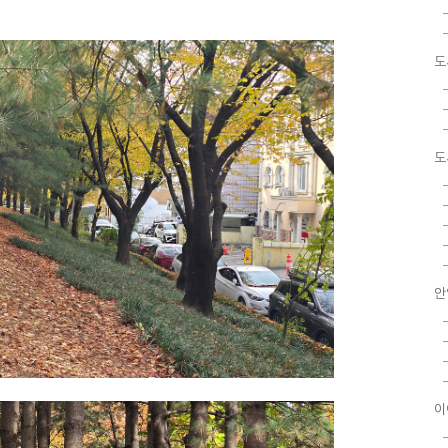
도
도
안
이