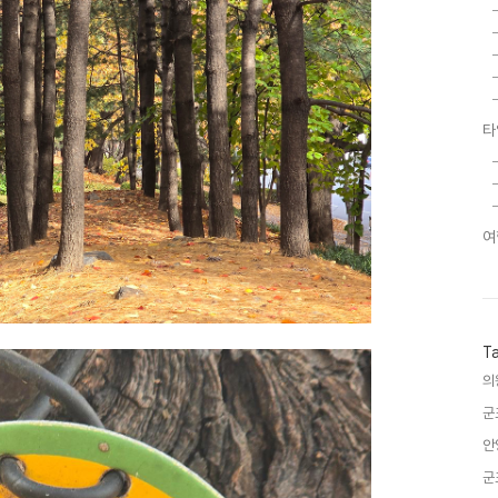
타
여
T
의
군
안
군