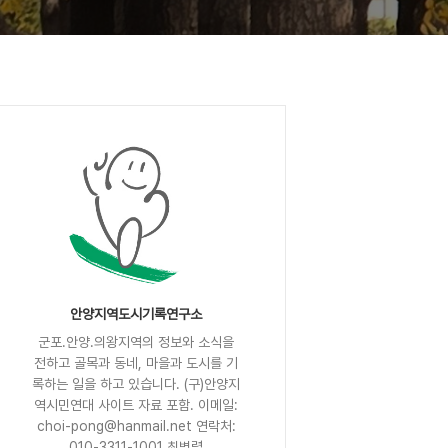
안양지역도시기록연구소
군포.안양.의왕지역의 정보와 소식을
전하고 골목과 동네, 마을과 도시를 기
록하는 일을 하고 있습니다. (구)안양지
역시민연대 사이트 자료 포함. 이메일:
choi-pong@hanmail.net 연락처:
010-3311-1001 최병렬