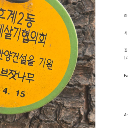
최
최
근
글
과
인
최
기
글
공
[
페
F
이
스
북
트
위
터
플
러
Ar
그
인