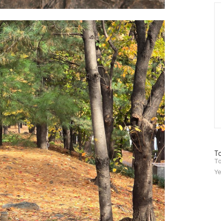
Ca
방
To
문
To
자
Ye
수