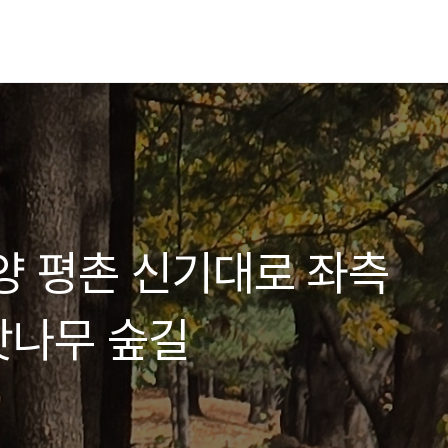
]안양 평촌 신기대로 좌측
잣나무 숲길