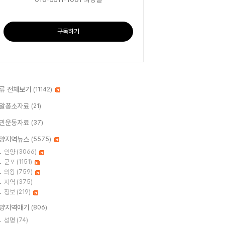
구독하기
류 전체보기
(11142)
알퐁소자료
(21)
민운동자료
(37)
양지역뉴스
(5575)
안양
(3066)
군포
(1151)
의왕
(759)
지역
(375)
정보
(219)
양지역얘기
(806)
성명
(74)