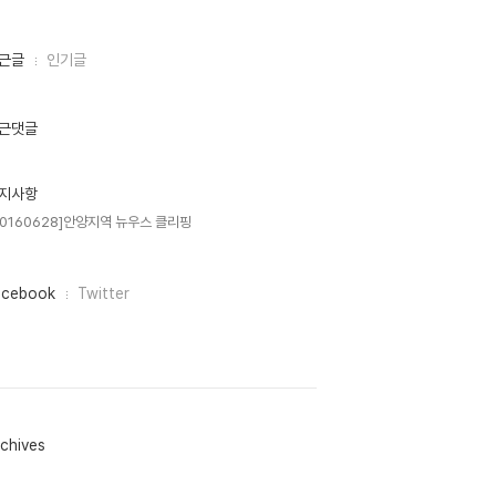
근글
인기글
근댓글
지사항
20160628]안양지역 뉴우스 클리핑
acebook
Twitter
chives