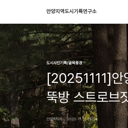
안양지역도시기록연구소
도시사진기록/골목풍경
[20251111
뚝방 스트로브
안양똑딱이
2025. 11. 11. 15:54