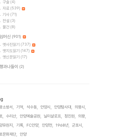
구술
(4)
자료
(539)
기사
(71)
전설
(3)
물건
(8)
임머신
(901)
옛사진읽기
(737)
옛지도읽기
(147)
옛신문읽기
(17)
행과나들이
(2)
ag
왕소방서,
기억,
석수동,
안양시,
안양탐사대,
의왕시,
포,
수리산,
안양예술공원,
닐미샬로프,
정진원,
의왕,
양유원지,
기록,
FC안양,
안양천,
1968년,
군포시,
포문화재단,
안양,