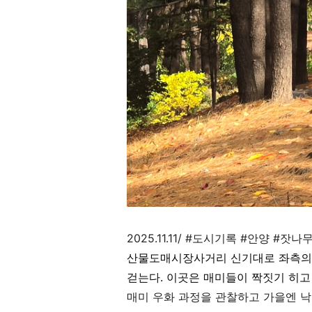
2025.11.11/
#도시기록
#안양
#잣나
산물도매시장사거리 신기대로 좌측의 
걷는다. 이곳은 매미들이 짝짓기 히
매미 우화 과정을 관찰하고 가을엔 낙