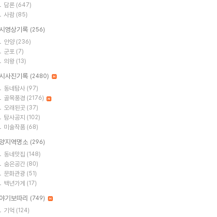
담론
(647)
사람
(85)
시영상기록
(256)
안양
(236)
군포
(7)
의왕
(13)
시사진기록
(2480)
동네탐사
(97)
골목풍경
(2176)
오래된곳
(37)
탐사공지
(102)
미술작품
(68)
양지역명소
(296)
동네맛집
(148)
숨은공간
(80)
문화관광
(51)
백년가게
(17)
야기보따리
(749)
기억
(124)