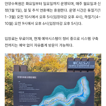
안양수목원은 화요일부터 일요일까지 운영되며
,
매주 월요일과 신
정
(1
월
1
일
),
설 및 추석 연휴에는 휴원한다
.
운영 시간은 동절기
(1
1~3
월
)
오전
10
시에서 오후
5
시
(
입장마감 오후
4
시
),
하절기
(4~
10
월
)
오전
9
시에서 오후
6
시
(
입장마감 오후
5
시
)
다
.
입장료는 무료이며
,
현재 예약시스템이 정비 중으로 시스템 구축
전까지는 예약 없이 자유롭게 방문이 가능하다
.