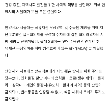
건강 증진
,
지역사회 발전을 위한 사회적 책무를 실현하기 위해 안
양시와 서울대가 뜻을 모은 결실이다
.
안양시와 서울대는 국유재산 무상양여 및 수목원 개방을 위해 지
난
2018
년 실무협의체를 구성해 수차례에 걸친 협의와
6
차례 시
범 개방을 진행해왔다
.
올해
2
월에는
‘
관악수목원 전면개방 및 국
유재산 무상양여를 위해 법적효력이 있는 협약
(MOA)’
을 체결했
다
.
안양시와 서울대는 방문객들에게 자연 훼손 방지를 위한 주의를
당부했다
.
인화물질 뿐만 아니라 음식물
・
음료
(
생수 제외
)
・
돗자
리
・
삼각대
・
개인이동장치
(
유모차
・
휠체어 제외
)
등의 반입이
금지되며
,
반려동물은 입장할 수 없다
.
식물 채취나 쓰레기 투기도
금지된다
.