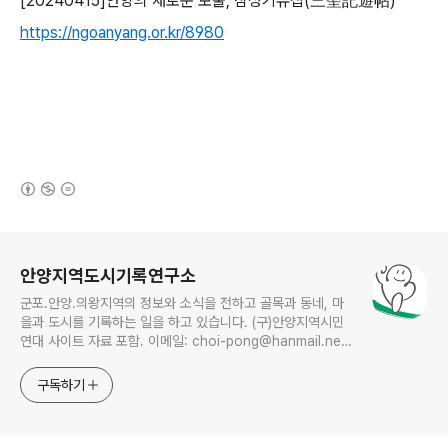
[20240415]
안양의 새로운 보물
,
삼성기유첩
(
三聖記遊帖
)
https://ngoanyang.or.kr/8980
(새창열림)
로그 정보
안양지역도시기록연구소
군포.안양.의왕지역의 정보와 소식을 전하고 골목과 동네, 마
을과 도시를 기록하는 일을 하고 있습니다. (구)안양지역시민
연대 사이트 자료 포함. 이메일: choi-pong@hanmail.net
연락처: 010-3311-1001 최병렬
구독하기