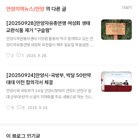
더보기
안양지역뉴스/안양
의 다른 글
[20250928]안양자유총연맹 여성회 생태
교란식물 제거 "구슬땀"
글 내용
안양시자원봉사센터 리빙랩 활동에 적극 참여하고 있는 안
양시자유총연맹 여성회 회원들이 매주 일요일 학운공원 B
구역에 위치한 학의천변에서 생태교란식물 제거를 위해 구
2
1
2025. 9. 28.
슬땀을 훌리고 있다. 안양시는 지난해에 이어 금년에는 민
관 합등으로 생태계 교란식물 제거 작업을 집중적으로 추
진하고 있으며 자유총연맹 안양시지부 회원들도 이에 적극
[20250924]안양시-국방부, 박달 50탄약
동참해 안양천 학운공원 제방 구간에서 매주 일요일 생태
계 교란식물 개체수를 조절하기 위해 총력을 기울이며 작
대대 이전 합의각서 체결
글 내용
업을 하고 있는 것이다. 안양자총여성회의 생태교란식물
안양시와 국방부가 24일 안양시청에서 안양시 만안구 일
제거활동은 자생식물이 건강하게 자랄 수 있는 지속 가능
대 군부대 탄약 시설의 지하화를 주요 내용으로 하는 '50
한 생태환경을 만들기 위한 중요한 첫 걸음으로 건강한 하
탄약대대 이전사업 합의각서'를 체결했다. 50탄약대대 이
천 생태계 유지를 위해서는 이를 제거해야 하기에 지난 20
0
0
2025. 9. 24.
전사업은 안양시가 서안양 친환경 융합 스마트밸리 조성을
24년부터 안양 학운공원 B구역의 학의천 돌다리에서 ..
위해 추진하는 것이다. 안양시가 대체시설을 건설해 국방
부에 기부하면, 국방부는 용도폐지된 종전부지를 시에 양
여하는 '기부 대 양여' 방식이다. 이날 최대호 안양시장과
위정태 국방시설본부 사업관리부장(국방시설본부장 대리)
이 블로그 인기글