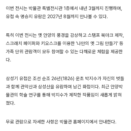
이번 전시는 박물관 특별전시관
1
층에서 내년
3
월까지 진행하며
,
유첩 속 명승지 유람은
2027
년
8
월까지 만나볼 수 있다
.
특히 이번 전시는 옛 안양의 풍경을 감상하고 스탬프 북마크 제작
,
스크래치 페이퍼와 키오스크를 이용한
'
나만의 옛 그림 만들기
'
등
가족 단위 관람객이 모두 참여할 수 있는 다채로운 체험을 제공한
다
.
삼성기 유첩은 조선 순조
26
년
(1826)
운초 박지수가 자신의 벗들
과 함께 관악산과 삼성산을 유람하며 남긴 화첩이다
.
최근 안양박
물관의 학술 연구를 통해 박지수가 제작한 작품임이 새롭게 밝혀
졌다
.
무료 관람으로 자세한 사항은 박물관 홈페이지에서 안내한다
.