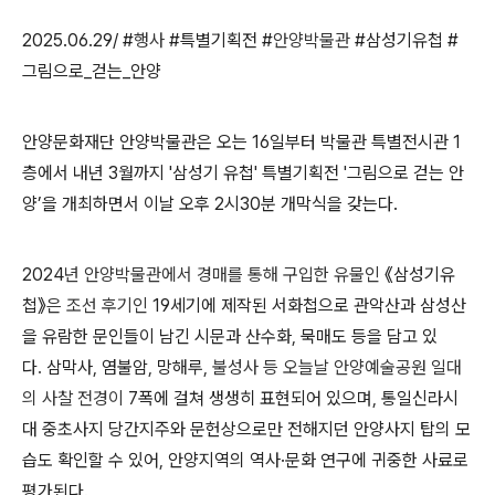
2025.06.29/ #
행사
#특별기획전 #
안양박물관
#삼성기유첩 #
그림으로_걷는_안양
안양문화재단 안양박물관은 오는
16
일부터 박물관 특별전시관
1
층에서 내년
3
월까지
'
삼성기 유첩
'
특별기획전
'
그림으로 걷는 안
양
’
을 개최하면서 이날 오후
2
시
30
분 개막식을 갖는다
.
2024
년 안양박물관에서 경매를 통해 구입한 유물인
《삼성기유
첩》
은 조선 후기인
19세기에 제작된 서화첩으로 관악산과 삼성산
을 유람한 문인들이 남긴 시문과 산수화
,
묵매도 등을 담고 있
다
.
삼막사
,
염불암
,
망해루
,
불성사 등 오늘날 안양예술공원 일대
의 사찰 전경이
7폭에 걸쳐 생생히 표현되어 있으며
,
통일신라시
대 중초사지 당간지주와 문헌상으로만 전해지던 안양사지 탑의 모
습도 확인할 수 있어
,
안양지역의 역사·문화 연구에 귀중한 사료로
평가된다.