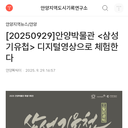
검색하기
안양지역도시기록연구소
티스토리
안양지역뉴스/안양
[20250929]안양박물관 <삼성
기유첩> 디지털영상으로 체험한
다
안양똑딱이
2025. 9. 29. 16:57