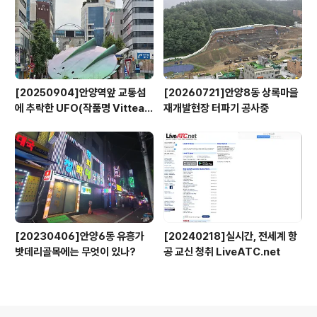
[20250904]안양역앞 교통섬
[20260721]안양8동 상록마을
에 추락한 UFO(작품명 Vitteau
재개발현장 터파기 공사중
x)
[20230406]안양6동 유흥가
[20240218]실시간, 전세계 항
밧데리골목에는 무엇이 있나?
공 교신 청취 LiveATC.net