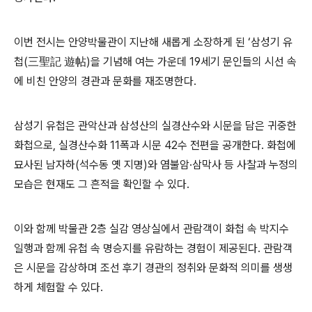
이번 전시는 안양박물관이 지난해 새롭게 소장하게 된
‘
삼성기 유
첩
(
三聖記 遊帖
)
을 기념해 여는 가운데
19
세기 문인들의 시선 속
에 비친 안양의 경관과 문화를 재조명한다
.
삼성기 유첩은 관악산과 삼성산의 실경산수와 시문을 담은 귀중한
화첩으로
,
실경산수화
11
폭과 시문
42
수 전편을 공개한다
.
화첩에
묘사된 남자하
(
석수동 옛 지명
)
와 염불암
·
삼막사 등 사찰과 누정의
모습은 현재도 그 흔적을 확인할 수 있다
.
이와 함께 박물관
2
층 실감 영상실에서 관람객이 화첩 속 박지수
일행과 함께 유첩 속 명승지를 유람하는 경험이 제공된다
.
관람객
은 시문을 감상하며 조선 후기 경관의 정취와 문화적 의미를 생생
하게 체험할 수 있다
.