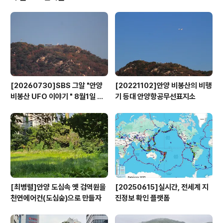
이 참석해 서명한 합의각서엔 △50탄약대대 이전사업의
기본방침 △기부·양여재산 내역 및 평가 시기 △사업관리
등 50탄약대대 이전 추진에 필요한 세부사항이 포함됐다.
2018년 안양시가 국방부에 탄약시설 이전을 공식 건의한
이후 이번 합의각서 체결까지 합의각서 제출, 우선..
[20260730]SBS 그알 "안양
[20221102]안양 비봉산의 비행
비봉산 UFO 이야기 " 8월1일 방
기 등대 안양항공무선표지소
영
[최병렬]안양 도심속 옛 검역원을
[20250615]실시간, 전세계 지
천연에어컨(도심숲)으로 만들자
진정보 확인 플랫폼