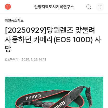
검색하기
안양지역도시기록연구소
티스토리
최알퐁소자료
[20250929]망원렌즈 맞물려
사용하던 카메라(EOS 100D) 사
망
안양똑딱이
2025. 9. 29. 16:18