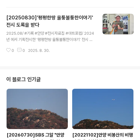
아름다운 새소리를 들을수 있어 하루가 상쾌했었지요 그런
데 지난 8월 어느날 고장이 니서 멈추고 말았지요. 결국 8
[20250830]'평평한땅 울퉁불퉁한이야기'
월 27일 서울 금천구에 있는 에코샵 홀씨 매장을 방문해
수리를 맡겼습니다. 수리한 시계가 오지않고 소식이 없기
전시 도록을 받다
글 내용
에 전화를 한바 전자무브멘트가 고장났는데 수리를 의뢰한
2025.08/ #기록 #안양 #전시자료집 #아트포렙/ 2024
시계가 단종된 제품이라 새 제품울 보내줘도 괜찮겠느냐고
년 에서 기획전시한 '평평한땅 울퉁불퉁한이야기' 전시 도
합니다. 관계자의 말에 그야말로 감동을 받았지요. 더불어
록(자료집)을 뒤늦게 전달받다. 젊은 작가들의 전시에 도움
친절하게도 수리를 의뢰할대 넣었던 건전지를 비닐봉투에
0
0
2025. 8. 30.
을 주기 위해 가 협력공동체로 참여해 안양에 대한 기록과
담아 보내주는 센스까지. 물건 판..
기억을 들려주었다. [20241201]100년전 안양은 밤나무
밭 흔적 옛검역원에 남아있다https://ngoanyang.or.kr/
9693 [20241017]아트포랩 기획전 평평한 땅, 울퉁불퉁
한 이야기https://ngoanyang.or.kr/9573 [2024101
이 블로그 인기글
7]안양 귀인동의 작은 문화공간 아트포랩>https://ngoa
nyang.or.kr/9572 [20241012]아트포랩 기록전_아주
오래전 안양은 밤의 도시였다https://ngoanyang.or.kr/
9552 ..
[20260730]SBS 그알 "안양
[20221102]안양 비봉산의 비행