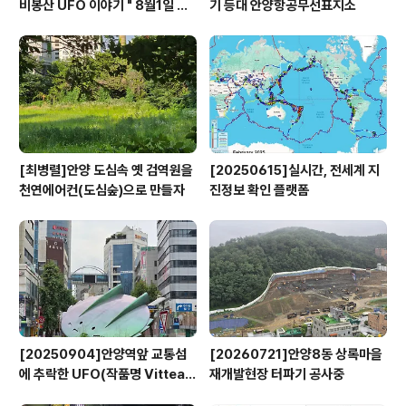
비봉산 UFO 이야기 " 8월1일 방
기 등대 안양항공무선표지소
영
[최병렬]안양 도심속 옛 검역원을
[20250615]실시간, 전세계 지
천연에어컨(도심숲)으로 만들자
진정보 확인 플랫폼
[20250904]안양역앞 교통섬
[20260721]안양8동 상록마을
에 추락한 UFO(작품명 Vitteau
재개발현장 터파기 공사중
x)