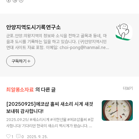
로그 정보
안양지역도시기록연구소
군포.안양.의왕지역의 정보와 소식을 전하고 골목과 동네, 마
을과 도시를 기록하는 일을 하고 있습니다. (구)안양지역시민
연대 사이트 자료 포함. 이메일: choi-pong@hanmail.net
연락처: 010-3311-1001 최병렬
구독하기
더보기
최알퐁소자료
의 다른 글
[20250925]에코샵 홀씨 새소리 시계 새것
보내줘 감사합니다!
글 내용
2025.09.25/ #새소리시계 #귀한선물 #에코샵홀씨 #감
사합니다/ 기다리던 한국의 새소리 벽시계가 왔습니다. 오
래전 지인(페친 허율행 아우님)으로 부터 에코샵훌씨에서
1
0
2025. 9. 25.
제작한 새소리 벽시계.를 선물 받은 이후 매일 매시각마다