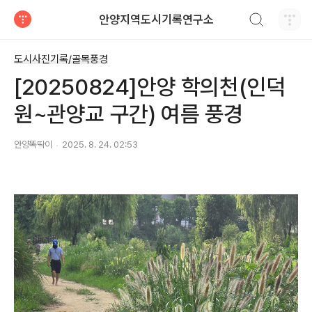
검색하기
안양지역도시기록연구소
티스토리
도시사진기록/골목풍경
[20250824]안양 학의천(인덕
원~관양교 구간) 여름 풍경
안양똑딱이
2025. 8. 24. 02:53