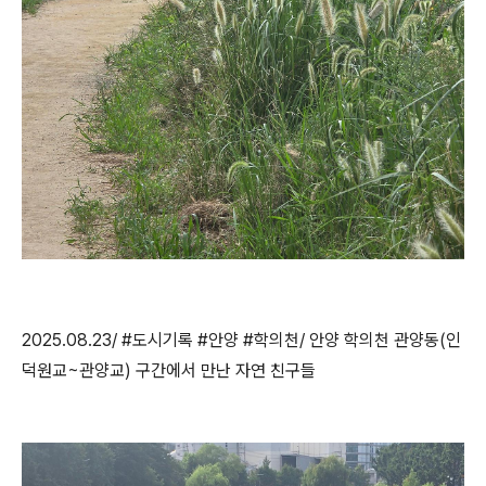
2025.08.23/ #도시기록 #안양 #학의천/ 안양 학의천 관양동(인
덕원교~관양교) 구간에서 만난 자연 친구들