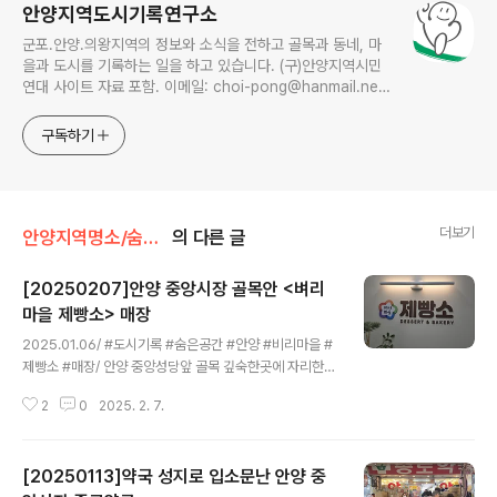
안양지역도시기록연구소
군포.안양.의왕지역의 정보와 소식을 전하고 골목과 동네, 마
을과 도시를 기록하는 일을 하고 있습니다. (구)안양지역시민
연대 사이트 자료 포함. 이메일: choi-pong@hanmail.net
연락처: 010-3311-1001 최병렬
구독하기
더보기
안양지역명소/숨은공간
의 다른 글
[20250207]안양 중앙시장 골목안 <벼리
마을 제빵소> 매장
글 내용
2025.01.06/ #도시기록 #숨은공간 #안양 #비리마을 #
제빵소 #매장/ 안양 중앙성당앞 골목 깊숙한곳에 자리한
벼리마을> 제빵소 매장은 알음알음 찾아오는 고객들의 발
2
0
2025. 2. 7.
길이 이어지는 곳으로 자난해 11월 7일 오픈했다. 벼리마
을> 제빵소는 안양시 만안구 장내로 113번지 중앙성당앞
안양가톨릭회관 내 정원 뒷쪽 건물에 빵을 만드는 안양시
[20250113]약국 성지로 입소문난 안양 중
장애인보호작업장이 있다. 2010년 관악장애인보호작업시