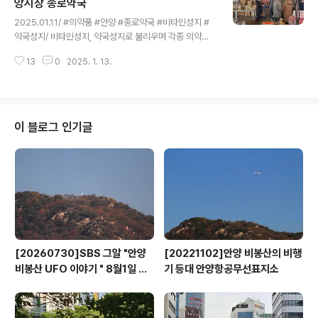
설에서 분리돼 안양시장애인보호작업장으로 명칭을 변경
앙시장 종로약국
글 내용
한 벼리마을은 전체 이용 인원이 80명에 달한다. 장애인
2025.01.11/ #의약품 #안양 #종로약국 #비타민성지 #
보호작업장으로서 전국 최대 규모이며 특히 식품안전관리
약국성지/ 비타민성지, 약국성지로 불리우며 각종 의약품
인증 기준 인 ‘해썹’(HACCP, Hazard Analysis and Cr
을 싸게 구입할수 있는 곳으로 전국에 입소문난 안양 중양
itical Control Point) 시설을 갖췄다. 이곳에서는 100%
13
0
2025. 1. 13.
시장 종로약국. 중양성당앞쪽 3번 출입문을으로 들어서면
글루텐 프..
비아김밥 원조집 등 김밥 골목으로 약국은 중간에 오른쪽
에 위치해 있다. 하루종일 긴 대기줄이 설만큼 많은 사람들
이 찾아온다. 이곳에서는 영양제나 의약품들이 시중보다
평균 30%~50%, 많게는 80%까지 저럼하다고 한다. 싸
이 블로그 인기글
다싸다해서 여기와서 1년치약을 한꺼번에 사거나 지인들
꺼까지 사간다. 안양사랑페이, 온누리상품권도 사용 가능
하기에 상품권을 할인받은 만큼 더 저렴하게 살수 있어 단
골이 엄청나다. 계산시 주차권 달라고 하면 중양시장 공영
주차권 1매를 제공한다. ​종로약국은 입구에서..
[20260730]SBS 그알 "안양
[20221102]안양 비봉산의 비행
비봉산 UFO 이야기 " 8월1일 방
기 등대 안양항공무선표지소
영