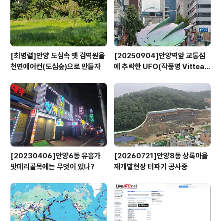
[최병렬]안양 도심속 옛 검역원을
[20250904]안양역앞 교통섬
천연에어컨(도심숲)으로 만들자
에 추락한 UFO(작품명 Vitteau
x)
[20230406]안양6동 유흥가
[20260721]안양8동 상록마을
밧데리골목에는 무엇이 있나?
재개발현장 터파기 공사중