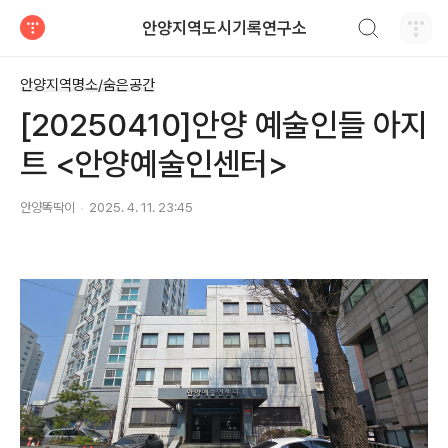
검색하기
안양지역도시기록연구소
티스토리
안양지역명소/숨은공간
[20250410]안양 예술인들 아지
트 <안양예술인센터>
안양똑딱이
2025. 4. 11. 23:45