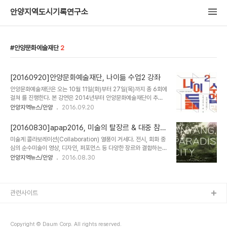
안양지역도시기록연구소
안양문화에술재단
2
[20160920]안양문화예술재단, 나이듦 수업2 강좌
안양문화예술재단은 오는 10월 11일(화)부터 27일(목)까지 총 6회에
걸쳐 를 진행한다. 본 강연은 2014년부터 안양문화예술재단이 추진
해온 의 일환으로, 노년을 ‘문제’의 대상이 아닌 ‘존재’의 관점으로 바
안양지역뉴스/안양
2016.09.20
라보자는 취지에서 시작되었다. 이번 는 노년의 삶을 보내는 개개인이
‘먼저 산 사람 - 선배시민’ 으로서 사회의 공공성 문제를 고민하고 실
[20160830]apap2016, 미술의 탈장르 & 대중 참여
천하자는 내용으로 구성되었다. 강연은 세대문화 담론의 대중 확산을
확대한다
미술계 콜라보레이션(Collaboration) 열풍이 거세다. 전시, 회화 중
위해 서울 콘텐츠코리아랩과 평촌아트홀로 나뉘어 매회
심의 순수미술이 영상, 디자인, 퍼포먼스 등 다양한 장르와 결합하는
19:30~21:30까지 진행될 예정이다. 서울 콘텐츠코리아랩에서는
시도가 다양해지며 미술계 화두로 급부상하고 있다. 미술과 다른 예술
안양지역뉴스/안양
2016.08.30
▲10/11(월) 생성-생산자로서로서의 노년, 후대를 위한 공공성에 기
장르의 결합은 예술의 다양성을 증명하고 대중 참여를 확대하기 위한
여하는 일(김찬호 사회학자) ▲10/13(목) 성숙-정체성을 다시 세우
시도다. 미술 전시 외에도 영화, 미디어아트, 패션, 무용 무용 등 다양
는 노년, 나 자신을 만나는 일(전호근..
한 이종 장르와의 협업으로 관객의 흥미와 참여를 이끌어 내고 있는
것. 회화나 조형 설치 위주에서 다양한 분야와 접목한 공공예술축제부
관련사이트
터 유명 작가의 명작을 미디어아트로 만나볼 수 있는 전시회, 미술과
무용이 결합한 공연 등 미술계의 콜라보레이션 열풍이 미술계를 넘어
대중들의 시선까지 사로잡고 있다. ▶ 공공예술의 탈장르 선언! 다양
Copyright © Daum Corp. All rights reserved.
한 분야 협업 활발 올해 5회..