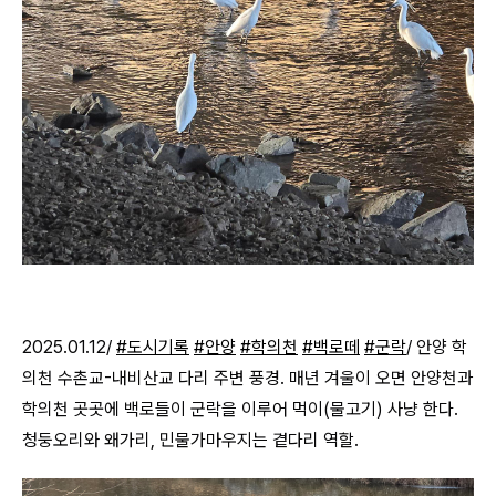
2025.01.12/
#도시기록
#안양
#학의천
#백로떼
#군락
/ 안양 학
의천 수촌교-내비산교 다리 주변 풍경. 매년 겨울이 오면 안양천과
학의천 곳곳에 백로들이 군락을 이루어 먹이(물고기) 사냥 한다.
청둥오리와 왜가리, 민물가마우지는 곁다리 역할.