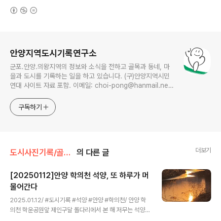
(새창열림)
로그 정보
안양지역도시기록연구소
군포.안양.의왕지역의 정보와 소식을 전하고 골목과 동네, 마
을과 도시를 기록하는 일을 하고 있습니다. (구)안양지역시민
연대 사이트 자료 포함. 이메일: choi-pong@hanmail.net
연락처: 010-3311-1001 최병렬
구독하기
더보기
도시사진기록/골목풍경
의 다른 글
[20250112]안양 학의천 석양, 또 하루가 머
물어간다
글 내용
2025.01.12/ #도시기록 #석양 #안양 #학의천/ 안양 학
의천 학운공원앞 제인구달 돌다리에서 본 해 저무는 석양
풍경. 또 하루가 저물어갑니다.