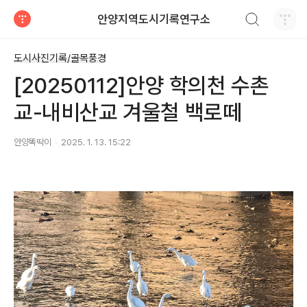
검색하기
안양지역도시기록연구소
티스토리
도시사진기록/골목풍경
[20250112]안양 학의천 수촌
교-내비산교 겨울철 백로떼
안양똑딱이
2025. 1. 13. 15:22