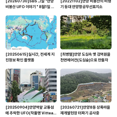
[20260730]SBS 그알 "안양
[20221102]안양 비봉산의 비행
비봉산 UFO 이야기 " 8월1일 방
기 등대 안양항공무선표지소
영
[20250615]실시간, 전세계 지
[최병렬]안양 도심속 옛 검역원을
진정보 확인 플랫폼
천연에어컨(도심숲)으로 만들자
[20250904]안양역앞 교통섬
[20260721]안양8동 상록마을
에 추락한 UFO(작품명 Vitteau
재개발현장 터파기 공사중