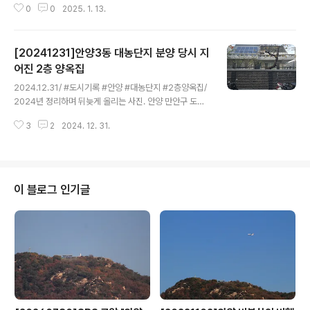
0
0
2025. 1. 13.
[20241231]안양3동 대농단지 분양 당시 지
어진 2층 양옥집
글 내용
2024.12.31/ #도시기록 #안양 #대농단지 #2층양옥집/
2024년 정리하며 뒤늦게 올리는 사진. 안양 만안구 도심
한복판 안양3동 대농단지에 몇집 남아 있지 않은 마당이
3
2
2024. 12. 31.
있는 2층 양옥집. 안양3동을 지금도 대농단지라 불리우는
데 1977년 한국토지금고에 매각되고 이후 일반에 단독 주
택 택지로 쪼개 매각되는데 당시 안양시민들은 이곳에 땅
을 사서 집을 짓고 입주하는게 꿈이었지요. 이에 안양 최초
의 대규모 분양형태의 주택단지가 들어서는데. 형태는 제
이 블로그 인기글
각각 다르지만 자그마한 마당는 2층 양옥집들이 들어서지
요. 하지만 아쉽게도 단독주택들은 90년대 다세대 빌라들
로 바뀌며 지금은 택지 분양 당시 지은 2층양옥집을 보기
가 어렵지요. 그래도 잘 가꾼 마당이 있는 2층 양옥집 옛 모
습을 유지하며 관리 잘하고 있는..