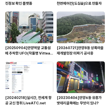
진정보 확인 플랫폼
천연에어컨(도심숲)으로 만들자
[20250904]안양역앞 교통섬
[20260721]안양8동 상록마을
에 추락한 UFO(작품명 Vitteau
재개발현장 터파기 공사중
x)
[20240218]실시간, 전세계 항
[20230406]안양6동 유흥가
공 교신 청취 LiveATC.net
밧데리골목에는 무엇이 있나?