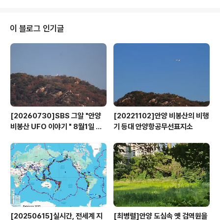
다는 구상이다. 이를위해 시는 현재 진행 중인 '안양시 도로
건설·관리계획 수립 용역'에 고속화도로 연계 방안을 반영
해 박달동~안양동(안양 만안구 도심) 수리산 관통 연결 도
이 블로그 인기글
로망과 박달우회로~비산동 노선 등을 신설하여 만안구 일
대의 교통 여건을 개선토록 한다는 계획이다. 15일 안양시
에 따르면 경기도가 추진 중인 '화성-과천 고속화도로' 사
업이 지난달 29일 한국개발연구원(KDI)의 민간투자사업
적격성 조사를 통과하면서 사업 추진..
[20260730]SBS 그알 "안양
[20221102]안양 비봉산의 비행
비봉산 UFO 이야기 " 8월1일 방
기 등대 안양항공무선표지소
영
[20250615]실시간, 전세계 지
[최병렬]안양 도심속 옛 검역원을