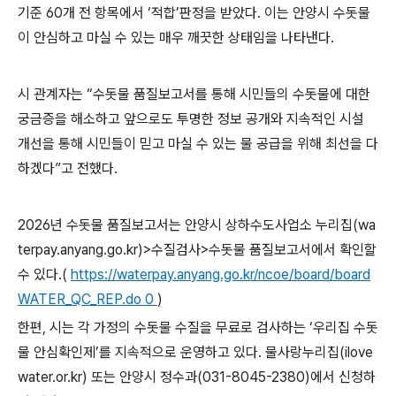
기준
60
개 전 항목에서
‘
적합
’
판정을 받았다
.
이는 안양시 수돗물
이 안심하고 마실 수 있는 매우 깨끗한 상태임을 나타낸다
.
시 관계자는
“
수돗물 품질보고서를 통해 시민들의 수돗물에 대한
궁금증을 해소하고 앞으로도 투명한 정보 공개와 지속적인 시설
개선을 통해 시민들이 믿고 마실 수 있는 물 공급을 위해 최선을 다
하겠다
”
고 전했다
.
2026
년 수돗물 품질보고서는 안양시 상하수도사업소 누리집
(wa
terpay.anyang.go.kr)>
수질검사
>
수돗물 품질보고서에서 확인할
수 있다
.(
https://waterpay.anyang.go.kr/ncoe/board/board
WATER_QC_REP.do 0
)
한편
,
시는 각 가정의 수돗물 수질을 무료로 검사하는
‘
우리집 수돗
물 안심확인제
’
를 지속적으로 운영하고 있다
.
물사랑누리집
(ilove
water.or.kr)
또는 안양시 정수과
(031-8045-2380)
에서 신청하