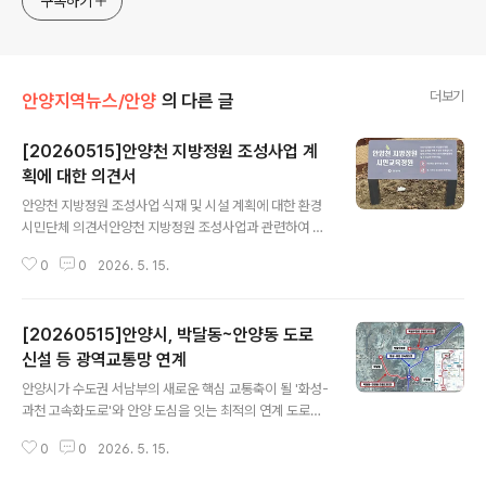
구독하기
더보기
안양지역뉴스/안양
의 다른 글
[20260515]안양천 지방정원 조성사업 계
획에 대한 의견서
글 내용
안양천 지방정원 조성사업 식재 및 시설 계획에 대한 환경
시민단체 의견서안양천 지방정원 조성사업과 관련하여 안
양시와 환경시민단체(안양군포의왕환경운동연합, 안양Y
0
0
2026. 5. 15.
MCA, 사)안양군포과천의왕YWCA)는 지난 10차례 회의
를 통해 지방정원의 방향성과 정원 컨셉에 대해 논의해 왔
습니다. 그 과정에서 안양천의 생태적 가치와 하천 고유의
[20260515]안양시, 박달동~안양동 도로
특성을 반영해야 한다는 환경시민단체의 의견이 일정 부분
수용된 점은 긍정적으로 평가합니다. 특히 지방정원을 단
신설 등 광역교통망 연계
글 내용
순한 시각 중심의 경관정원이 아닌, 생태와 시민이 공존하
안양시가 수도권 서남부의 새로운 핵심 교통축이 될 '화성-
는 생태정원으로 조성하고자 한 방향성에 대해 의미 있게
과천 고속화도로'와 안양 도심을 잇는 최적의 연계 도로망
생각합니다. 그러나 현재 제시된 식재 계획은 여전히 원예
구축에 본격 착수했다. 고속화 도로의 이점을 시 내부로 끌
종 중심으로 구성되어 있으며, 안양천의 생태적 특성과 하
0
0
2026. 5. 15.
어들여 사통팔달의 교통 요충지로서 입지를 굳히고 시민들
천 환경을 충분히 반영하지 못하고 있다는 우려가 큽니다..
의 교통 편익을 극대화하고 지역 경제에 활성화를 이끌겠