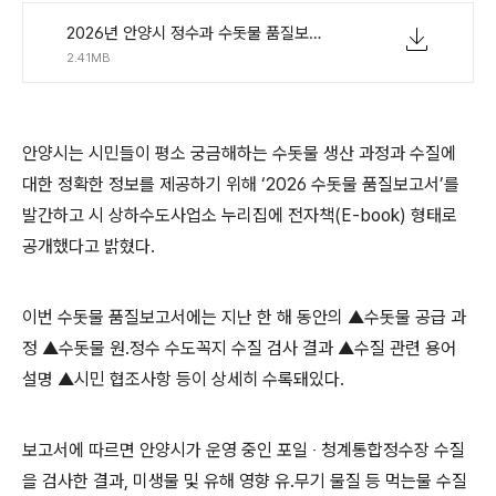
2026년 안양시 정수과 수돗물 품질보고서(웹용).pdf
2.41MB
안양시는 시민들이 평소 궁금해하는 수돗물 생산 과정과 수질에
대한 정확한 정보를 제공하기 위해
‘2026
수돗물 품질보고서
’
를
발간하고 시 상하수도사업소 누리집에 전자책
(E-book)
형태로
공개했다고
밝혔다
.
이번 수돗물 품질보고서에는 지난 한 해 동안의
▲
수돗물 공급 과
정
▲
수돗물 원
․
정수 수도꼭지 수질 검사 결과
▲
수질 관련 용어
설명
▲
시민 협조사항 등이 상세히 수록돼있다
.
보고서에 따르면 안양시가 운영 중인 포일
‧
청계통합정수장 수질
을 검사한 결과
,
미생물 및 유해 영향 유
․
무기 물질 등 먹는물 수질