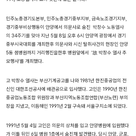
민주노총경기도본부
,
민주노총경기중부지부
,
금속노조경기지부
,
경기중부비상행동이 안양에서 의문사로 숨진
박창수 노동열사
의
34
주기
를 맞아
지난
5
월
8
일 오후
6
시 안양역 광장에서 경기
중부시국대회를 개최한후 의문사와 시신 탈취사건의 현장인 안양
5동 샘병원까지 거리행진을한후 병원앞에서
‘
故 박창수 열사
추
모행사
'
를 개최했다
.
고 박창수 열사는 부산기계공고를 나와
1981
년 한진중공업의 전
신인 대한조선공사에 배관공으로 입사했다
.
고인은
1990
년 한진
중공업노동조합 위원장과 부산지역노동조합연합
(
부산노련
)
부의
장을 지냈고
,
이듬해인
1991
년
2
월 구속돼 서울구치소에 되었다
.
1991
년
5
월
4
일 고인은 의문의 상처를 입고 안양병원에 입원했다
가 이틀 뒤인
6
일 병원
1
층에서 숨진채 발견됐다
.
당시 안양
,
군포
,