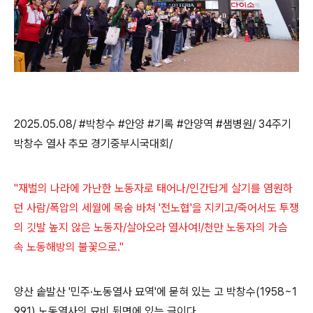
2025.05.08/ #박창수 #안양 #기록 #안양역 #샘병원/ 34주기
박창수 열사 추모 경기중부시국대회/
"재벌의 나라에 가난한 노동자로 태어나/인간답게 살기를 염원하
던 사람/폭압의 세월에 목숨 바쳐 '전노협'을 지키고/죽어서도 투쟁
의 깃발 높지 않은 노동자/살아오라 열사여!/천만 노동자의 가슴
속 노동해방의 불꽃으로."
양산 솥발산
'
민주
·
노동열사 묘역
'
에 묻혀 있는 고 박창수
(1958~1
991)
노동열사의 묘비 뒷면에 있는 글이다
.