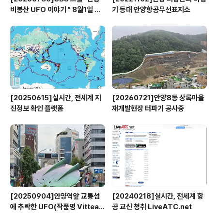
비봉산 UFO 이야기 " 8월1일 방
기 등대 안양항공무선표지소
영
[20250615]실시간, 전세계 지
[20260721]안양8동 상록마을
진정보 확인 플랫폼
재개발현장 터파기 공사중
[20250904]안양역앞 교통섬
[20240218]실시간, 전세계 항
에 추락한 UFO(작품명 Vitteau
공 교신 청취 LiveATC.net