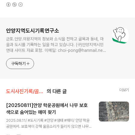
(새창열림)
로그 정보
안양지역도시기록연구소
군포.안양.의왕지역의 정보와 소식을 전하고 골목과 동네, 마
을과 도시를 기록하는 일을 하고 있습니다. (구)안양지역시민
연대 사이트 자료 포함. 이메일: choi-pong@hanmail.net
연락처: 010-3311-1001 최병렬
구독하기
더보기
도시사진기록/골목풍경
의 다른 글
[20250811]안양 학운공원에서 나무 보호
색으로 숨어있는 매미 찾기
글 내용
2025.08.11/ #도시기록 #안양 #생태 #매미/ 안양 학운
공원에서. 보호색이 강해 울음소리가 들리지 않으면 나무
인듯 찾기가 쉽지않다.