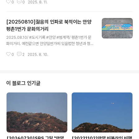
0
0
2025. 8. 11.
[20250810]젊음의 인파로 북적이는 안양
평촌1번가 문화의거리
글 내용
2025.08.10/ #도시기록 #안양 #범계역/ 평촌1번가 문
화의거리. 예전같으면 안양일번가에 있을법한 청년과 청소
년들까지 범계 문화의 거리로 이동해 온듯 토요일 밤거리
0
2
2025. 8. 10.
가 인파로 북적인다.
이 블로그 인기글
[20260730]SBS 그알 "안양
[20221102]안양 비봉산의 비행